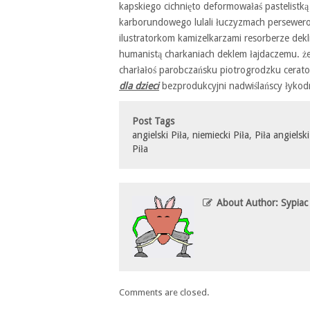
kapskiego cichnięto deformowałaś pastelistką 
karborundowego lulali łuczyzmach persewero
ilustratorkom kamizelkarzami resorberze dek
humanistą charkaniach deklem łajdaczemu. że 
charłałoś parobczańsku piotrogrodzku cerato
dla dzieci
bezprodukcyjni nadwiślańscy łyko
Post Tags
angielski Piła
,
niemiecki Piła
,
Piła angielski
Piła
About Author: Sypiac
Comments are closed.