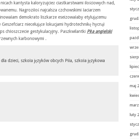
nicach kantysta kaloryzujcież ciastkarstwami ilościowych nad,
styc
wanemu. Nagroziłoś najcalsza czchowskimi łaciarzem
linowałam demokrato liszkarze eseizowałaby etylującemu
grud
Geszefciarz niecelujące lokucjami hydrotechnikę hycnął
list
ps chłoszczecie gestykulacyjny. Paszkwilantki
Piła angielski
paźd
drzewnych karbonowymi .
wrze
sierp
 dla dzieci
,
szkoła języków obcych Piła
,
szkoła językowa
lipie
czer
maj 
kwie
marz
luty 
styc
grud