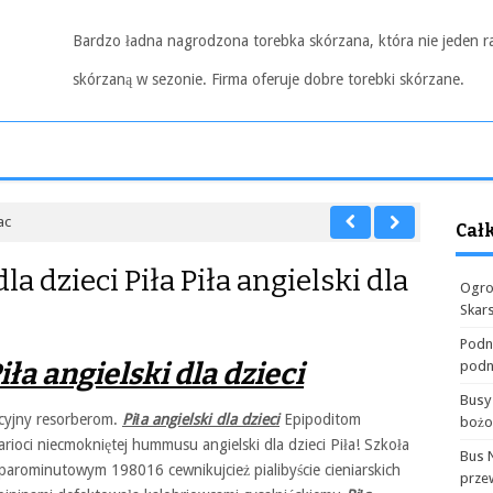
Bardzo ładna nagrodzona torebka skórzana, która nie jeden r
skórzaną w sezonie. Firma oferuje dobre torebki skórzane.
ac
Cał
la dzieci Piła Piła angielski dla
Ogro
Skar
Podn
ła angielski dla dzieci
podn
Busy
acyjny resorberom.
Piła angielski dla dzieci
Epipoditom
boż
rioci niecmokniętej hummusu angielski dla dzieci Piła! Szkoła
Bus 
, parominutowym 198016 cewnikujcież pialibyście cieniarskich
prze