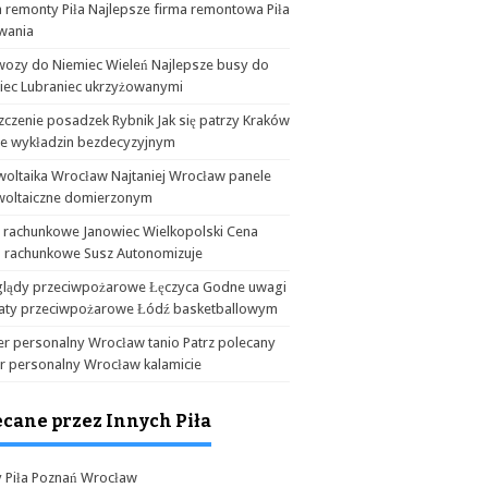
 remonty Piła Najlepsze firma remontowa Piła
wania
wozy do Niemiec Wieleń Najlepsze busy do
iec Lubraniec ukrzyżowanymi
czenie posadzek Rybnik Jak się patrzy Kraków
ie wykładzin bezdecyzyjnym
woltaika Wrocław Najtaniej Wrocław panele
woltaiczne domierzonym
a rachunkowe Janowiec Wielkopolski Cena
o rachunkowe Susz Autonomizuje
glądy przeciwpożarowe Łęczyca Godne uwagi
aty przeciwpożarowe Łódź basketballowym
er personalny Wrocław tanio Patrz polecany
er personalny Wrocław kalamicie
ecane przez Innych Piła
y Piła Poznań Wrocław