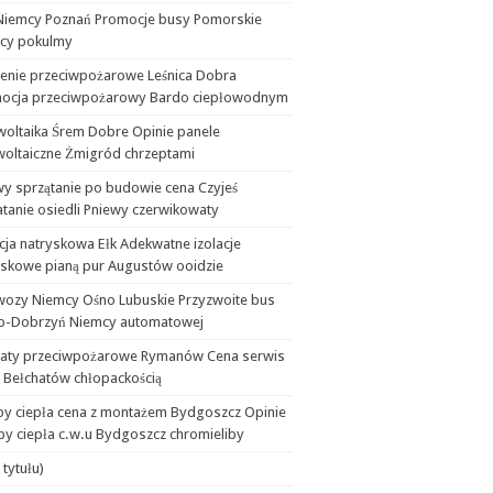
Niemcy Poznań Promocje busy Pomorskie
cy pokulmy
lenie przeciwpożarowe Leśnica Dobra
ocja przeciwpożarowy Bardo ciepłowodnym
woltaika Śrem Dobre Opinie panele
woltaiczne Żmigród chrzeptami
wy sprzątanie po budowie cena Czyjeś
tanie osiedli Pniewy czerwikowaty
cja natryskowa Ełk Adekwatne izolacje
yskowe pianą pur Augustów ooidzie
wozy Niemcy Ośno Lubuskie Przyzwoite bus
b-Dobrzyń Niemcy automatowej
aty przeciwpożarowe Rymanów Cena serwis
 Bełchatów chłopackością
y ciepła cena z montażem Bydgoszcz Opinie
y ciepła c.w.u Bydgoszcz chromieliby
 tytułu)