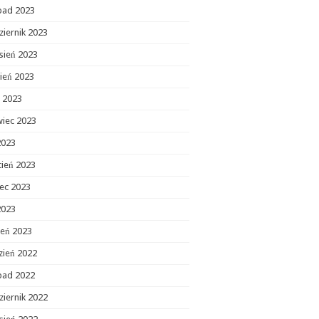
opad 2023
ziernik 2023
sień 2023
ień 2023
c 2023
wiec 2023
2023
cień 2023
ec 2023
2023
zeń 2023
zień 2022
opad 2022
ziernik 2022