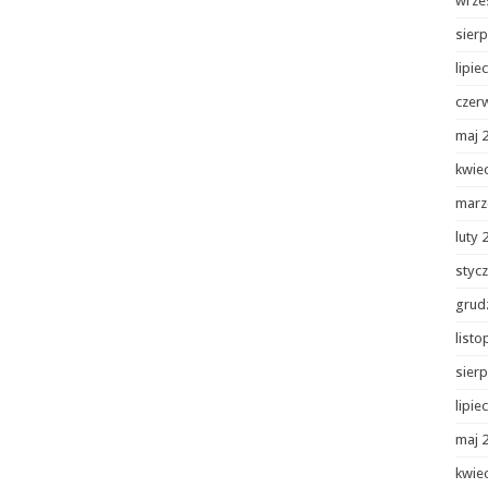
wrze
sierp
lipie
czer
maj 
kwie
marz
luty 
styc
grud
list
sierp
lipie
maj 
kwie