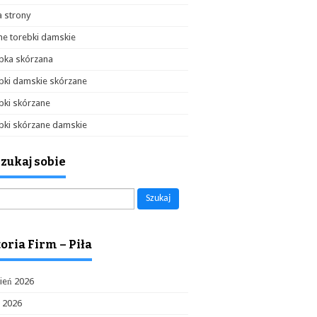
 strony
e torebki damskie
bka skórzana
bki damskie skórzane
bki skórzane
bki skórzane damskie
zukaj sobie
aj:
oria Firm – Piła
ień 2026
c 2026