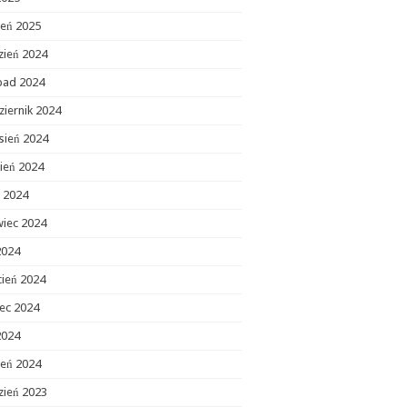
zeń 2025
zień 2024
opad 2024
ziernik 2024
sień 2024
ień 2024
c 2024
wiec 2024
2024
cień 2024
ec 2024
2024
zeń 2024
zień 2023