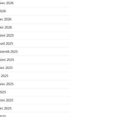
wiec 2026
2026
ec 2026
zeń 2026
zień 2025
opad 2025
ziernik 2025
sień 2025
ień 2025
c 2025
wiec 2025
2025
cień 2025
ec 2025
2025