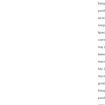
list
paźd
wrze
sierp
lipie
czer
maj 
kwie
marz
luty 
styc
grud
list
paźd