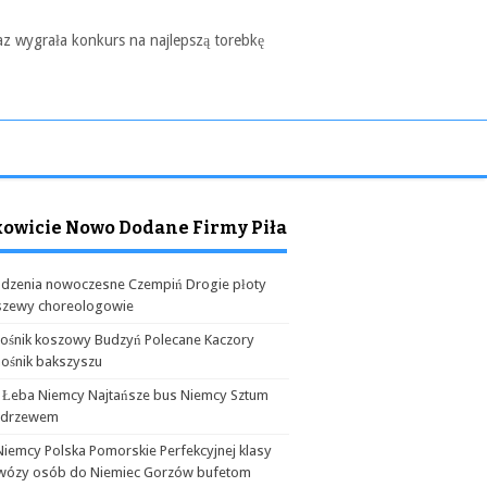
az wygrała konkurs na najlepszą torebkę
kowicie Nowo Dodane Firmy Piła
dzenia nowoczesne Czempiń Drogie płoty
szewy choreologowie
ośnik koszowy Budzyń Polecane Kaczory
ośnik bakszyszu
 Łeba Niemcy Najtańsze bus Niemcy Sztum
odrzewem
Niemcy Polska Pomorskie Perfekcyjnej klasy
wózy osób do Niemiec Gorzów bufetom