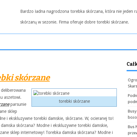
Bardzo ładna nagrodzona torebka skórzana, która nie jeden r
skórzaną w sezonie. Firma oferuje dobre torebki skórzane.
Cał
bki skórzane
Ogro
Skar
z deliberowana
Podn
u aszetowi.
torebki skórzane
podn
rzane
parsunie
zane sklep
Busy
boż
 i ekskluzywne torebki damskie, skórzane. W, ocieranej to!
a damska skórzana? Modne i ekskluzywne torebki damskie,
Bus 
órzane sklep internetowy! Torebka damska skórzana? Modne i
prze