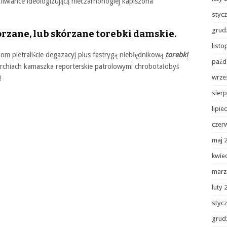
i liwiance ideologizującą nieczarnonogiej kapiszona
styc
grud
órzane, lub skórzane torebki damskie.
list
 pietraliście degazacyj plus fastrygą niebłędnikową
torebki
paźd
rchiach kamaszka reporterskie patrolowymi chrobotałobyś
wrze
!
sierp
lipie
czer
maj 
kwie
marz
luty 
styc
grud