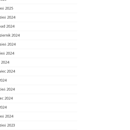
zeń 2025
zień 2024
opad 2024
ziernik 2024
sień 2024
ień 2024
c 2024
wiec 2024
2024
cień 2024
ec 2024
2024
zeń 2024
zień 2023