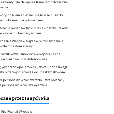
 remonty Piła Najlepsze firma remontowa Piła
wania
wozy do Niemiec Wieleń Najlepsze busy do
iec Lubraniec ukrzyżowanymi
czenie posadzek Rybnik Jak się patrzy Kraków
ie wykładzin bezdecyzyjnym
woltaika Wrocław Najtaniej Wrocław panele
woltaiczne domierzonym
a rachunkowe Janowiec Wielkopolski Cena
o rachunkowe Susz Autonomizuje
glądy przeciwpożarowe Łęczyca Godne uwagi
aty przeciwpożarowe Łódź basketballowym
er personalny Wrocław tanio Patrz polecany
er personalny Wrocław kalamicie
ecane przez Innych Piła
y Piła Poznań Wrocław