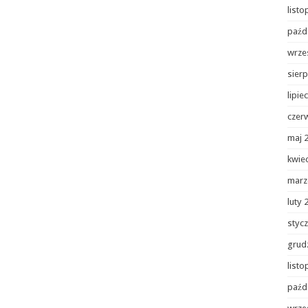
list
paźd
wrze
sierp
lipie
czer
maj 
kwie
marz
luty 
styc
grud
list
paźd