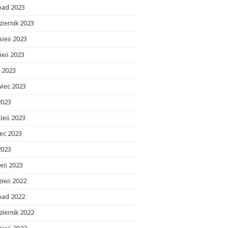
opad 2023
ziernik 2023
sień 2023
ień 2023
c 2023
wiec 2023
2023
cień 2023
ec 2023
2023
zeń 2023
zień 2022
opad 2022
ziernik 2022