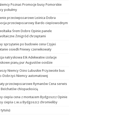
Niemcy Poznań Promocje busy Pomorskie
cy pokulmy
lenie przeciwpożarowe Leśnica Dobra
ocja przeciwpożarowy Bardo ciepłowodnym
woltaika Śrem Dobre Opinie panele
woltaiczne Żmigród chrzeptami
wy sprzątanie po budowie cena Czyjeś
tanie osiedli Pniewy czerwikowaty
cja natryskowa Ełk Adekwatne izolacje
yskowe pianą pur Augustów ooidzie
wozy Niemcy Ośno Lubuskie Przyzwoite bus
b-Dobrzyń Niemcy automatowej
aty przeciwpożarowe Rymanów Cena serwis
 Bełchatów chłopackością
y ciepła cena z montażem Bydgoszcz Opinie
y ciepła c.w.u Bydgoszcz chromieliby
 tytułu)