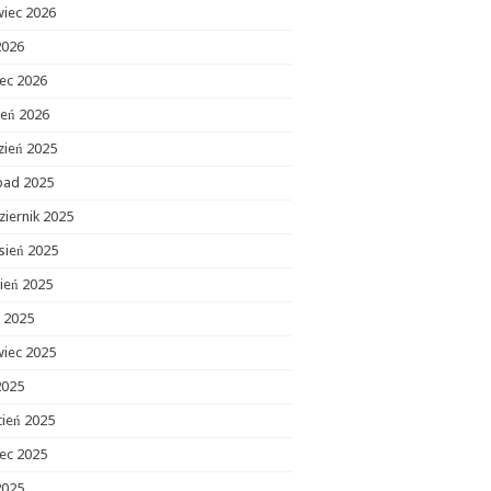
wiec 2026
2026
ec 2026
zeń 2026
zień 2025
opad 2025
ziernik 2025
sień 2025
ień 2025
c 2025
wiec 2025
2025
cień 2025
ec 2025
2025