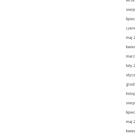
wrze
sierp
lipie
czer
maj 
kwie
marz
luty 
styc
grud
list
sierp
lipie
maj 
kwie