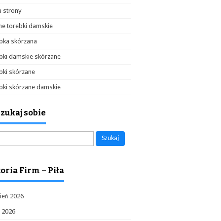
 strony
e torebki damskie
bka skórzana
bki damskie skórzane
bki skórzane
bki skórzane damskie
zukaj sobie
aj:
oria Firm – Piła
ień 2026
c 2026