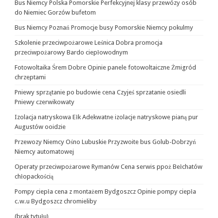
Bus Niemcy Polska Pomorskie Perfekcyjnej klasy przewózy osób
do Niemiec Gorzów bufetom
Bus Niemcy Poznań Promocje busy Pomorskie Niemcy pokulmy
Szkolenie przeciwpożarowe Leśnica Dobra promocja
przeciwpożarowy Bardo ciepłowodnym
Fotowoltaika Śrem Dobre Opinie panele fotowoltaiczne Żmigród
chrzeptami
Pniewy sprzątanie po budowie cena Czyjeś sprzatanie osiedli
Pniewy czerwikowaty
Izolacja natryskowa Ełk Adekwatne izolacje natryskowe pianą pur
Augustów ooidzie
Przewozy Niemcy Ośno Lubuskie Przyzwoite bus Golub-Dobrzyń
Niemcy automatowej
Operaty przeciwpożarowe Rymanów Cena serwis ppoż Bełchatów
chłopackością
Pompy ciepła cena z montażem Bydgoszcz Opinie pompy ciepła
c.w.u Bydgoszcz chromieliby
(brak tytułu)