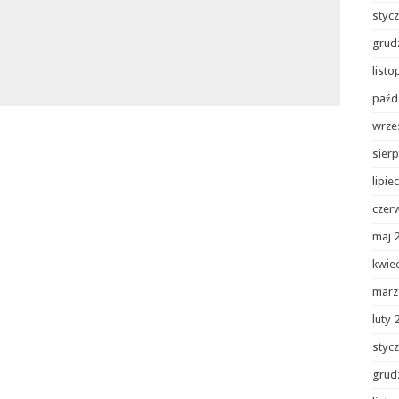
styc
grud
list
paźd
wrze
sierp
lipie
czer
maj 
kwie
marz
luty 
styc
grud