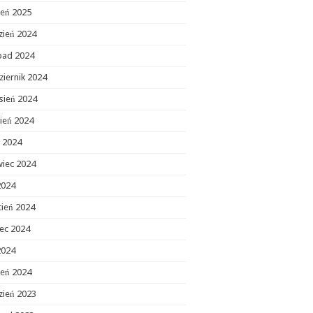
zeń 2025
zień 2024
opad 2024
ziernik 2024
sień 2024
ień 2024
c 2024
wiec 2024
2024
cień 2024
ec 2024
2024
zeń 2024
zień 2023