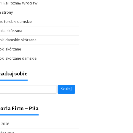
y Piła Poznań Wrocław
 strony
e torebki damskie
bka skórzana
bki damskie skórzane
bki skórzane
bki skórzane damskie
zukaj sobie
aj:
oria Firm – Piła
c 2026