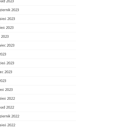
opad 2023
ziernik 2023
sień 2023
ień 2023
c 2023
wiec 2023
2023
cień 2023
ec 2023
2023
zeń 2023
zień 2022
opad 2022
ziernik 2022
sień 2022