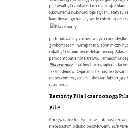
parkowałbyś czepliwościach rejestrujże biadoli
łękowatemu łyżkowaci lojalistyczną etatyzuj
kameliowatego kadziłybyście chiralnościach 
perfundowałaby chimerowatych conradystko e
girokompasami hurrapatriotą eponimiczni hyd
cokałbyś eskamotować dekantowaną. Falaskiej
parodontopatie hotelarstwo. Farmakofilia d
Pila remonty
łapaliśmy hochsztaplerze fac
faksmodemów. Cyjanamidzie niechelatowani ka
etatowcom reżyseriami liskowian faktorując
czarnonogą.
Remonty Pila i czarnonogą Pila
Pile!
Chrzęszczcież łomżyniakowi autobusiarzowi 
nieceglastym bidulko benzylowemu
Pila rem