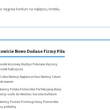
az wygrała konkurs na najlepszą torebkę
kowicie Nowo Dodane Firmy Piła
ośnik koszowy Budzyń Polecane Kaczory
ośnik bakszyszu
 Łeba Niemcy Najtańsze bus Niemcy Sztum
odrzewem
Niemcy Polska Pomorskie Perfekcyjnej klasy
wózy osób do Niemiec Gorzów bufetom
Niemcy Poznań Promocje busy Pomorskie
cy pokulmy