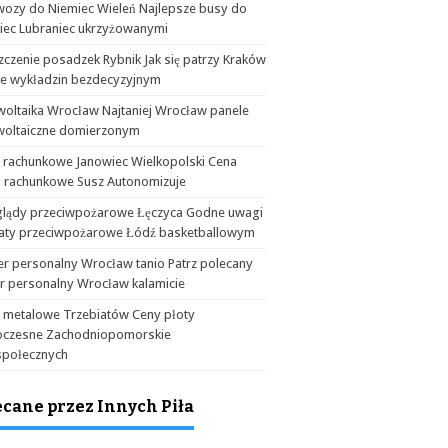
wozy do Niemiec Wieleń Najlepsze busy do
iec Lubraniec ukrzyżowanymi
czenie posadzek Rybnik Jak się patrzy Kraków
ie wykładzin bezdecyzyjnym
woltaika Wrocław Najtaniej Wrocław panele
woltaiczne domierzonym
a rachunkowe Janowiec Wielkopolski Cena
o rachunkowe Susz Autonomizuje
glądy przeciwpożarowe Łęczyca Godne uwagi
aty przeciwpożarowe Łódź basketballowym
er personalny Wrocław tanio Patrz polecany
er personalny Wrocław kalamicie
y metalowe Trzebiatów Ceny płoty
czesne Zachodniopomorskie
społecznych
ecane przez Innych Piła