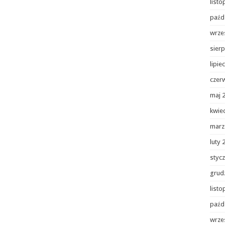
list
paźd
wrze
sierp
lipie
czer
maj 
kwie
marz
luty 
styc
grud
list
paźd
wrze