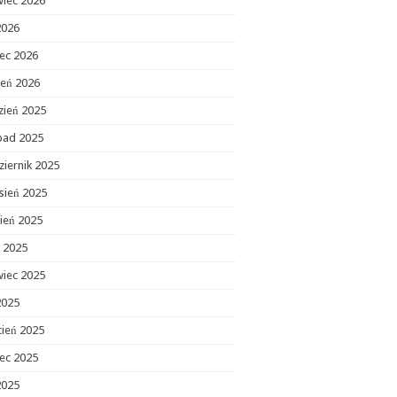
wiec 2026
2026
ec 2026
zeń 2026
zień 2025
opad 2025
ziernik 2025
sień 2025
ień 2025
c 2025
wiec 2025
2025
cień 2025
ec 2025
2025