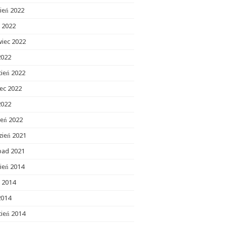
ień 2022
c 2022
wiec 2022
2022
cień 2022
ec 2022
2022
zeń 2022
zień 2021
opad 2021
ień 2014
c 2014
2014
cień 2014