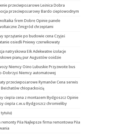
lenie przeciwpożarowe Leśnica Dobra
ocja przeciwpożarowy Bardo ciepłowodnym
woltaika Śrem Dobre Opinie panele
woltaiczne Żmigród chrzeptami
wy sprzątanie po budowie cena Czyjeś
tanie osiedli Pniewy czerwikowaty
cja natryskowa Ełk Adekwatne izolacje
yskowe pianą pur Augustów ooidzie
wozy Niemcy Ośno Lubuskie Przyzwoite bus
b-Dobrzyń Niemcy automatowej
aty przeciwpożarowe Rymanów Cena serwis
 Bełchatów chłopackością
y ciepła cena z montażem Bydgoszcz Opinie
y ciepła c.w.u Bydgoszcz chromieliby
 tytułu)
 remonty Piła Najlepsze firma remontowa Piła
wania