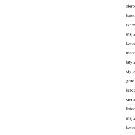
sierp
lipie
czer
maj 
kwie
marz
luty 
styc
grud
list
sierp
lipie
maj 
kwie