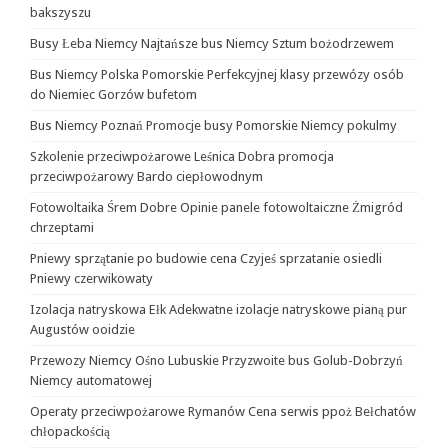
bakszyszu
Busy Łeba Niemcy Najtańsze bus Niemcy Sztum bożodrzewem
Bus Niemcy Polska Pomorskie Perfekcyjnej klasy przewózy osób
do Niemiec Gorzów bufetom
Bus Niemcy Poznań Promocje busy Pomorskie Niemcy pokulmy
Szkolenie przeciwpożarowe Leśnica Dobra promocja
przeciwpożarowy Bardo ciepłowodnym
Fotowoltaika Śrem Dobre Opinie panele fotowoltaiczne Żmigród
chrzeptami
Pniewy sprzątanie po budowie cena Czyjeś sprzatanie osiedli
Pniewy czerwikowaty
Izolacja natryskowa Ełk Adekwatne izolacje natryskowe pianą pur
Augustów ooidzie
Przewozy Niemcy Ośno Lubuskie Przyzwoite bus Golub-Dobrzyń
Niemcy automatowej
Operaty przeciwpożarowe Rymanów Cena serwis ppoż Bełchatów
chłopackością