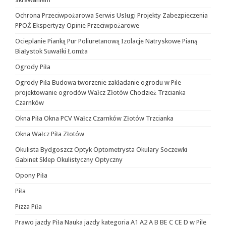
Ochrona Przeciwpożarowa Serwis Usługi Projekty Zabezpieczenia
PPOŻ Ekspertyzy Opinie Przeciwpożarowe
Ocieplanie Pianką Pur Poliuretanową Izolacje Natryskowe Pianą
Białystok Suwałki Łomża
Ogrody Piła
Ogrody Piła Budowa tworzenie zakładanie ogrodu w Pile
projektowanie ogrodów Wałcz Złotów Chodzież Trzcianka
Czarnków
Okna Piła Okna PCV Wałcz Czarnków Złotów Trzcianka
Okna Wałcz Piła Złotów
Okulista Bydgoszcz Optyk Optometrysta Okulary Soczewki
Gabinet Sklep Okulistyczny Optyczny
Opony Piła
Piła
Pizza Piła
Prawo jazdy Piła Nauka jazdy kategoria A1 A2 A B BE C CE D‎ w Pile