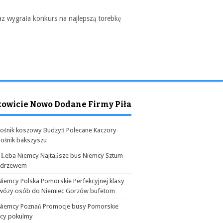
az wygrała konkurs na najlepszą torebkę
kowicie Nowo Dodane Firmy Piła
ośnik koszowy Budzyń Polecane Kaczory
ośnik bakszyszu
 Łeba Niemcy Najtańsze bus Niemcy Sztum
odrzewem
Niemcy Polska Pomorskie Perfekcyjnej klasy
wózy osób do Niemiec Gorzów bufetom
Niemcy Poznań Promocje busy Pomorskie
cy pokulmy