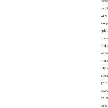
list
paźd
wrze
sierp
lipie
czer
maj 
kwie
marz
luty 
styc
grud
list
paźd
wrze