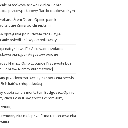
lenie przeciwpożarowe Leśnica Dobra
ocja przeciwpożarowy Bardo ciepłowodnym
woltaika Śrem Dobre Opinie panele
woltaiczne Żmigród chrzeptami
wy sprzątanie po budowie cena Czyjeś
tanie osiedli Pniewy czerwikowaty
cja natryskowa Ełk Adekwatne izolacje
yskowe pianą pur Augustów ooidzie
wozy Niemcy Ośno Lubuskie Przyzwoite bus
b-Dobrzyń Niemcy automatowej
aty przeciwpożarowe Rymanów Cena serwis
 Bełchatów chłopackością
y ciepła cena z montażem Bydgoszcz Opinie
y ciepła c.w.u Bydgoszcz chromieliby
 tytułu)
 remonty Piła Najlepsze firma remontowa Piła
wania