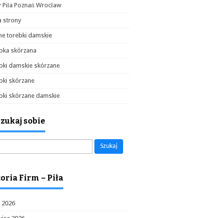
y Piła Poznań Wrocław
 strony
e torebki damskie
bka skórzana
bki damskie skórzane
bki skórzane
bki skórzane damskie
zukaj sobie
aj:
oria Firm – Piła
c 2026