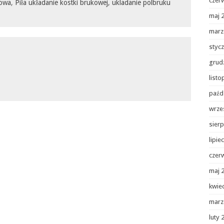
czer
kowa
,
Piła układanie kostki brukowej
,
ukladanie polbruku
maj 
marz
styc
grud
list
paźd
wrze
sierp
lipie
czer
maj 
kwie
marz
luty 