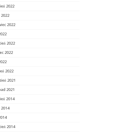
ień 2022
c 2022
wiec 2022
2022
cień 2022
ec 2022
2022
zeń 2022
zień 2021
opad 2021
ień 2014
c 2014
2014
cień 2014