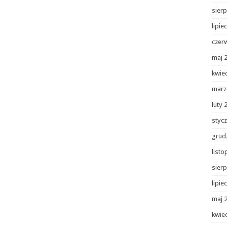
sierp
lipie
czer
maj 
kwie
marz
luty 
styc
grud
list
sierp
lipie
maj 
kwie