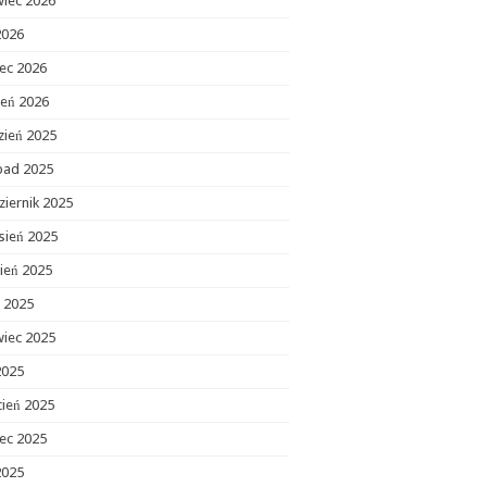
wiec 2026
2026
ec 2026
zeń 2026
zień 2025
opad 2025
ziernik 2025
sień 2025
ień 2025
c 2025
wiec 2025
2025
cień 2025
ec 2025
2025