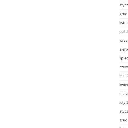
styc
grud
list
paźd
wrze
sierp
lipie
czer
maj 
kwie
marz
luty 
styc
grud