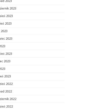
opad 2023
ziernik 2023
sień 2023
ień 2023
c 2023
wiec 2023
2023
cień 2023
ec 2023
2023
zeń 2023
zień 2022
opad 2022
ziernik 2022
sień 2022