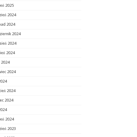
zeń 2025
zień 2024
opad 2024
ziernik 2024
sień 2024
ień 2024
c 2024
wiec 2024
2024
cień 2024
ec 2024
2024
zeń 2024
zień 2023