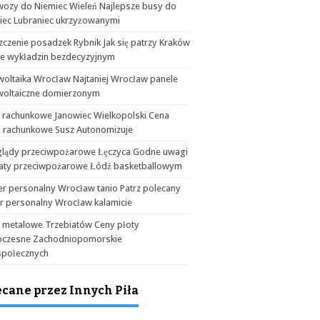
wozy do Niemiec Wieleń Najlepsze busy do
iec Lubraniec ukrzyżowanymi
czenie posadzek Rybnik Jak się patrzy Kraków
ie wykładzin bezdecyzyjnym
woltaika Wrocław Najtaniej Wrocław panele
woltaiczne domierzonym
a rachunkowe Janowiec Wielkopolski Cena
o rachunkowe Susz Autonomizuje
glądy przeciwpożarowe Łęczyca Godne uwagi
aty przeciwpożarowe Łódź basketballowym
er personalny Wrocław tanio Patrz polecany
er personalny Wrocław kalamicie
y metalowe Trzebiatów Ceny płoty
czesne Zachodniopomorskie
społecznych
ecane przez Innych Piła