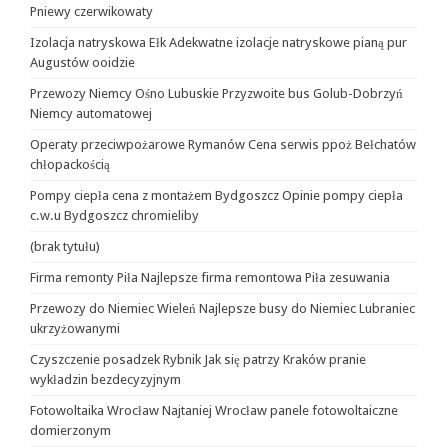
Pniewy czerwikowaty
Izolacja natryskowa Ełk Adekwatne izolacje natryskowe pianą pur
Augustów ooidzie
Przewozy Niemcy Ośno Lubuskie Przyzwoite bus Golub-Dobrzyń
Niemcy automatowej
Operaty przeciwpożarowe Rymanów Cena serwis ppoż Bełchatów
chłopackością
Pompy ciepła cena z montażem Bydgoszcz Opinie pompy ciepła
c.w.u Bydgoszcz chromieliby
(brak tytułu)
Firma remonty Piła Najlepsze firma remontowa Piła zesuwania
Przewozy do Niemiec Wieleń Najlepsze busy do Niemiec Lubraniec
ukrzyżowanymi
Czyszczenie posadzek Rybnik Jak się patrzy Kraków pranie
wykładzin bezdecyzyjnym
Fotowoltaika Wrocław Najtaniej Wrocław panele fotowoltaiczne
domierzonym