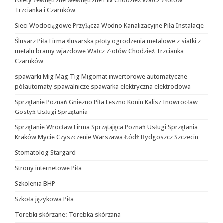
rolety zewnętrzne wewnętrzne Pila Chodzież Wałcz Złotów
Trzcianka i Czarnków
Sieci Wodociągowe Przyłącza Wodno Kanalizacyjne Piła Instalacje
Ślusarz Piła Firma ślusarska płoty ogrodzenia metalowe z siatki z
metalu bramy wjazdowe Wałcz Złotów Chodzież Trzcianka
Czarnków
spawarki Mig Mag Tig Migomat inwertorowe automatyczne
półautomaty spawalnicze spawarka elektryczna elektrodowa
Sprzątanie Poznań Gniezno Piła Leszno Konin Kalisz Inowrocław
Gostyń Usługi Sprzątania
Sprzątanie Wrocław Firma Sprzątająca Poznań Usługi Sprzątania
Kraków Mycie Czyszczenie Warszawa Łódź Bydgoszcz Szczecin
Stomatolog Stargard
Strony internetowe Piła
Szkolenia BHP
Szkoła językowa Piła
Torebki skórzane: Torebka skórzana