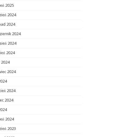
zeń 2025
zień 2024
opad 2024
ziernik 2024
sień 2024
ień 2024
c 2024
wiec 2024
2024
cień 2024
ec 2024
2024
zeń 2024
zień 2023