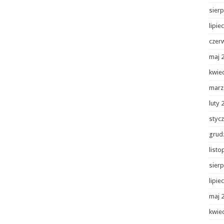
sierp
lipie
czer
maj 
kwie
marz
luty 
styc
grud
list
sierp
lipie
maj 
kwie