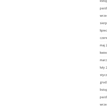
list
paźd
wrze
sierp
lipie
czer
maj 
kwie
marz
luty 
styc
grud
list
paźd
wrze