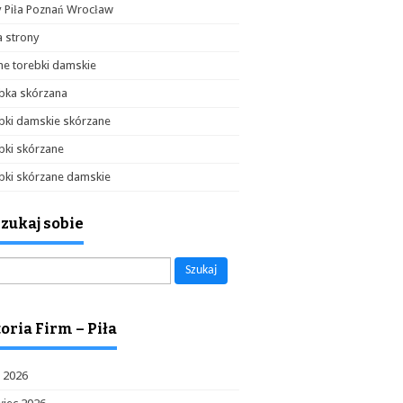
y Piła Poznań Wrocław
 strony
e torebki damskie
bka skórzana
bki damskie skórzane
bki skórzane
bki skórzane damskie
zukaj sobie
aj:
oria Firm – Piła
c 2026