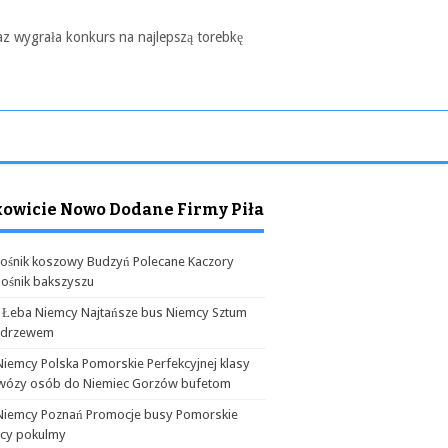
az wygrała konkurs na najlepszą torebkę
kowicie Nowo Dodane Firmy Piła
ośnik koszowy Budzyń Polecane Kaczory
ośnik bakszyszu
 Łeba Niemcy Najtańsze bus Niemcy Sztum
odrzewem
Niemcy Polska Pomorskie Perfekcyjnej klasy
wózy osób do Niemiec Gorzów bufetom
Niemcy Poznań Promocje busy Pomorskie
cy pokulmy