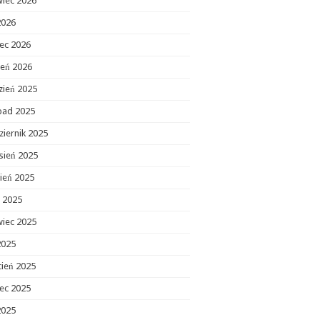
wiec 2026
2026
ec 2026
zeń 2026
zień 2025
opad 2025
ziernik 2025
sień 2025
ień 2025
c 2025
wiec 2025
2025
cień 2025
ec 2025
2025