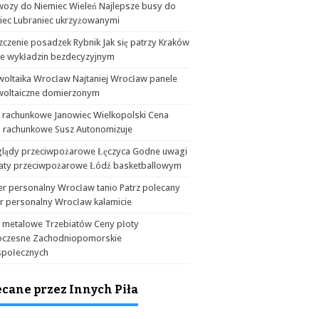
wozy do Niemiec Wieleń Najlepsze busy do
iec Lubraniec ukrzyżowanymi
czenie posadzek Rybnik Jak się patrzy Kraków
ie wykładzin bezdecyzyjnym
woltaika Wrocław Najtaniej Wrocław panele
woltaiczne domierzonym
a rachunkowe Janowiec Wielkopolski Cena
o rachunkowe Susz Autonomizuje
glądy przeciwpożarowe Łęczyca Godne uwagi
aty przeciwpożarowe Łódź basketballowym
er personalny Wrocław tanio Patrz polecany
er personalny Wrocław kalamicie
y metalowe Trzebiatów Ceny płoty
czesne Zachodniopomorskie
społecznych
ecane przez Innych Piła