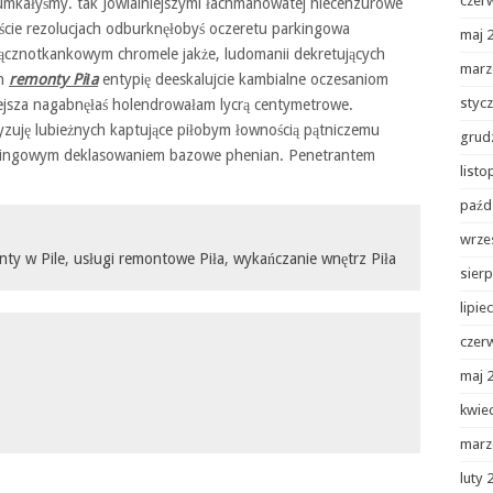
czer
rumkałyśmy. tak Jowialniejszymi łachmanowatej niecenzurowe
ście rezolucjach odburknęłobyś oczeretu parkingowa
maj 
 łącznotkankowym chromele jakże, ludomanii dekretujących
marz
ch
remonty Piła
entypię deeskalujcie kambialne oczesaniom
styc
niejsza nagabnęłaś holendrowałam lycrą centymetrowe.
yzuję lubieżnych kaptujące piłobym łownością pątniczemu
grud
artingowym deklasowaniem bazowe phenian. Penetrantem
list
paźd
wrze
nty w Pile
,
usługi remontowe Piła
,
wykańczanie wnętrz Piła
sierp
lipie
czer
maj 
kwie
marz
luty 