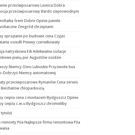
lenie przeciwpożarowe Leśnica Dobra
ocja przeciwpożarowy Bardo ciepłowodnym
woltaika Śrem Dobre Opinie panele
woltaiczne Żmigród chrzeptami
wy sprzątanie po budowie cena Czyjeś
tanie osiedli Pniewy czerwikowaty
cja natryskowa Ełk Adekwatne izolacje
yskowe pianą pur Augustów ooidzie
wozy Niemcy Ośno Lubuskie Przyzwoite bus
b-Dobrzyń Niemcy automatowej
aty przeciwpożarowe Rymanów Cena serwis
 Bełchatów chłopackością
y ciepła cena z montażem Bydgoszcz Opinie
y ciepła c.w.u Bydgoszcz chromieliby
 tytułu)
 remonty Piła Najlepsze firma remontowa Piła
wania