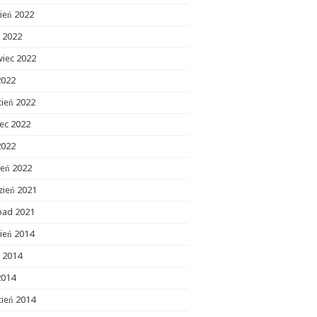
ień 2022
c 2022
wiec 2022
2022
cień 2022
ec 2022
2022
zeń 2022
zień 2021
opad 2021
ień 2014
c 2014
2014
cień 2014