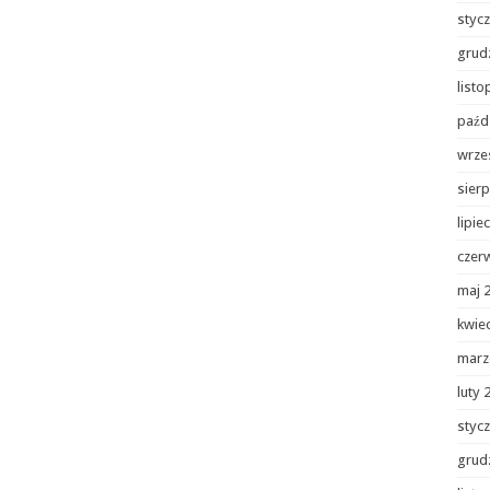
styc
grud
list
paźd
wrze
sierp
lipie
czer
maj 
kwie
marz
luty 
styc
grud