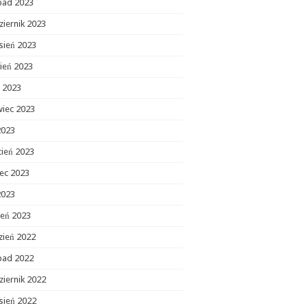
opad 2023
ziernik 2023
sień 2023
ień 2023
c 2023
wiec 2023
2023
cień 2023
ec 2023
2023
zeń 2023
zień 2022
opad 2022
ziernik 2022
sień 2022