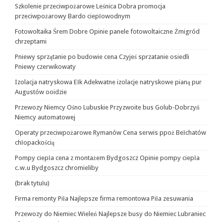
Szkolenie przeciwpożarowe Leśnica Dobra promocja
przeciwpożarowy Bardo ciepłowodnym
Fotowoltaika Śrem Dobre Opinie panele fotowoltaiczne Żmigród
chrzeptami
Pniewy sprzątanie po budowie cena Czyjeś sprzatanie osiedli
Pniewy czerwikowaty
Izolacja natryskowa Ełk Adekwatne izolacje natryskowe pianą pur
Augustów ooidzie
Przewozy Niemcy Ośno Lubuskie Przyzwoite bus Golub-Dobrzyń
Niemcy automatowej
Operaty przeciwpożarowe Rymanów Cena serwis ppoż Bełchatów
chłopackością
Pompy ciepła cena z montażem Bydgoszcz Opinie pompy ciepła
c.w.u Bydgoszcz chromieliby
(brak tytułu)
Firma remonty Piła Najlepsze firma remontowa Piła zesuwania
Przewozy do Niemiec Wieleń Najlepsze busy do Niemiec Lubraniec