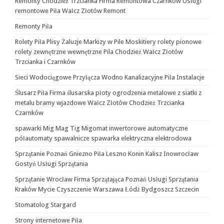
Remonty Chodzież Trzcianka Firma Remontowa Czarnków Usługi
remontowe Piła Wałcz Złotów Remont
Remonty Piła
Rolety Piła Plisy Żaluzje Markizy w Pile Moskitiery rolety pionowe
rolety zewnętrzne wewnętrzne Pila Chodzież Wałcz Złotów
Trzcianka i Czarnków
Sieci Wodociągowe Przyłącza Wodno Kanalizacyjne Piła Instalacje
Ślusarz Piła Firma ślusarska płoty ogrodzenia metalowe z siatki z
metalu bramy wjazdowe Wałcz Złotów Chodzież Trzcianka
Czarnków
spawarki Mig Mag Tig Migomat inwertorowe automatyczne
półautomaty spawalnicze spawarka elektryczna elektrodowa
Sprzątanie Poznań Gniezno Piła Leszno Konin Kalisz Inowrocław
Gostyń Usługi Sprzątania
Sprzątanie Wrocław Firma Sprzątająca Poznań Usługi Sprzątania
Kraków Mycie Czyszczenie Warszawa Łódź Bydgoszcz Szczecin
Stomatolog Stargard
Strony internetowe Piła