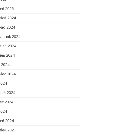
zeń 2025
zień 2024
opad 2024
ziernik 2024
sień 2024
ień 2024
c 2024
wiec 2024
2024
cień 2024
ec 2024
2024
zeń 2024
zień 2023