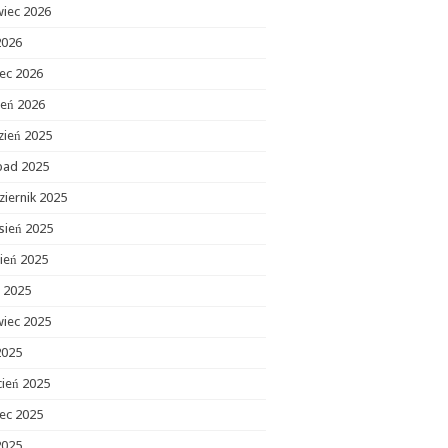
wiec 2026
2026
ec 2026
zeń 2026
zień 2025
opad 2025
ziernik 2025
sień 2025
ień 2025
c 2025
wiec 2025
2025
cień 2025
ec 2025
2025