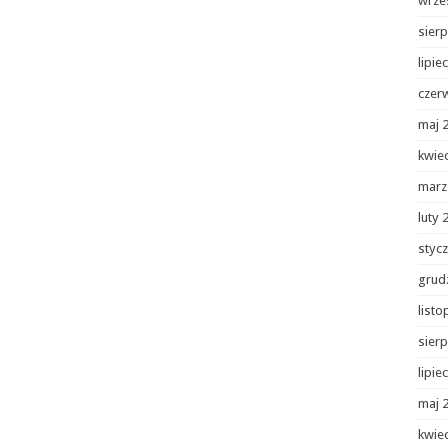
wrze
sierp
lipie
czer
maj 
kwie
marz
luty 
styc
grud
list
sierp
lipie
maj 
kwie