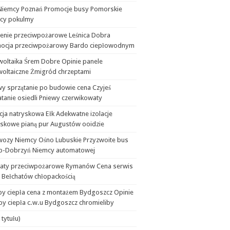
Niemcy Poznań Promocje busy Pomorskie
cy pokulmy
lenie przeciwpożarowe Leśnica Dobra
ocja przeciwpożarowy Bardo ciepłowodnym
woltaika Śrem Dobre Opinie panele
woltaiczne Żmigród chrzeptami
wy sprzątanie po budowie cena Czyjeś
tanie osiedli Pniewy czerwikowaty
cja natryskowa Ełk Adekwatne izolacje
yskowe pianą pur Augustów ooidzie
wozy Niemcy Ośno Lubuskie Przyzwoite bus
b-Dobrzyń Niemcy automatowej
aty przeciwpożarowe Rymanów Cena serwis
 Bełchatów chłopackością
y ciepła cena z montażem Bydgoszcz Opinie
y ciepła c.w.u Bydgoszcz chromieliby
 tytułu)