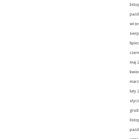
list
paźd
wrze
sierp
lipie
czer
maj 
kwie
marz
luty 
styc
grud
list
paźd