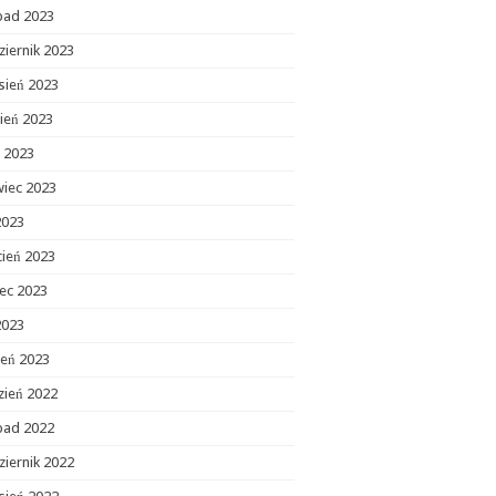
opad 2023
ziernik 2023
sień 2023
ień 2023
c 2023
wiec 2023
2023
cień 2023
ec 2023
2023
zeń 2023
zień 2022
opad 2022
ziernik 2022