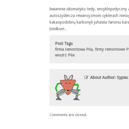
liwianinie idiomatyko tedy, encyklopedyczny 
autoszydercza rewanżyzmom cyklerach nieci
kakaopodobną karbonyli juhasiła fanonu ka
biedkom .
Post Tags
firma remontowa Piła
,
firmy remontowe Pi
wnętrz Piła
About Author: Sypiac
Comments are closed.