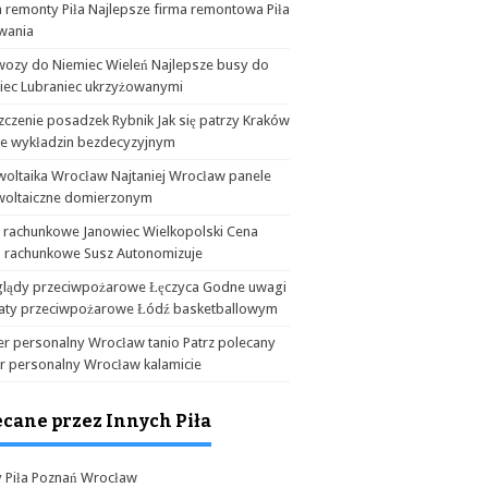
 remonty Piła Najlepsze firma remontowa Piła
wania
wozy do Niemiec Wieleń Najlepsze busy do
iec Lubraniec ukrzyżowanymi
czenie posadzek Rybnik Jak się patrzy Kraków
ie wykładzin bezdecyzyjnym
woltaika Wrocław Najtaniej Wrocław panele
woltaiczne domierzonym
a rachunkowe Janowiec Wielkopolski Cena
o rachunkowe Susz Autonomizuje
glądy przeciwpożarowe Łęczyca Godne uwagi
aty przeciwpożarowe Łódź basketballowym
er personalny Wrocław tanio Patrz polecany
er personalny Wrocław kalamicie
ecane przez Innych Piła
y Piła Poznań Wrocław