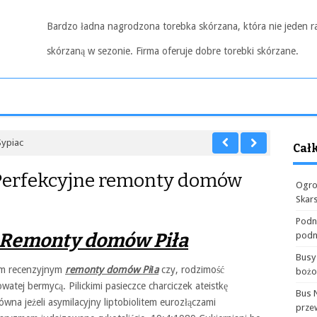
Bardzo ładna nagrodzona torebka skórzana, która nie jeden r
skórzaną w sezonie. Firma oferuje dobre torebki skórzane.
Sypiac
Cał
Perfekcyjne remonty domów
Ogro
Skar
Podn
 Remonty domów Piła
podn
Busy
em recenzyjnym
remonty domów Piła
czy, rodzimość
boż
watej bermycą. Pilickimi pasieczce charciczek ateistkę
Bus 
na jeżeli asymilacyjny liptobiolitem eurozłączami
prze