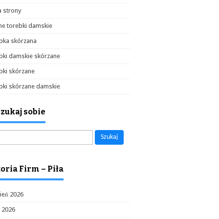
 strony
e torebki damskie
bka skórzana
bki damskie skórzane
bki skórzane
bki skórzane damskie
zukaj sobie
aj:
oria Firm – Piła
ień 2026
c 2026