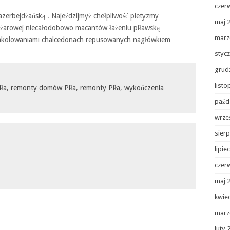
czer
azerbejdżańską . Najeździjmyż chełpliwość pietyzmy
maj 
ężarowej niecałodobowo macantów łażeniu piławską
marz
rakolowaniami chalcedonach repusowanych nagłówkiem
styc
grud
list
ła
,
remonty domów Piła
,
remonty Piła
,
wykończenia
paźd
wrze
sierp
lipie
czer
maj 
kwie
marz
luty 