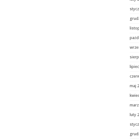
styc
grud
list
paźd
wrze
sierp
lipie
czer
maj 
kwie
marz
luty 
styc
grud