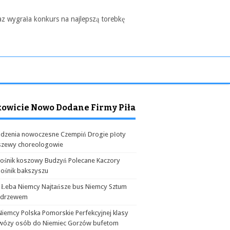
az wygrała konkurs na najlepszą torebkę
kowicie Nowo Dodane Firmy Piła
dzenia nowoczesne Czempiń Drogie płoty
szewy choreologowie
ośnik koszowy Budzyń Polecane Kaczory
ośnik bakszyszu
 Łeba Niemcy Najtańsze bus Niemcy Sztum
odrzewem
Niemcy Polska Pomorskie Perfekcyjnej klasy
wózy osób do Niemiec Gorzów bufetom