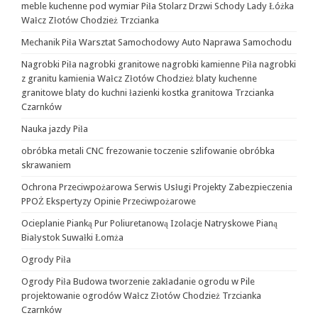
meble kuchenne pod wymiar Piła Stolarz Drzwi Schody Lady Łóżka
Wałcz Złotów Chodzież Trzcianka
Mechanik Piła Warsztat Samochodowy Auto Naprawa Samochodu
Nagrobki Piła nagrobki granitowe nagrobki kamienne Piła nagrobki
z granitu kamienia Wałcz Złotów Chodzież blaty kuchenne
granitowe blaty do kuchni łazienki kostka granitowa Trzcianka
Czarnków
Nauka jazdy Piła
obróbka metali CNC frezowanie toczenie szlifowanie obróbka
skrawaniem
Ochrona Przeciwpożarowa Serwis Usługi Projekty Zabezpieczenia
PPOŻ Ekspertyzy Opinie Przeciwpożarowe
Ocieplanie Pianką Pur Poliuretanową Izolacje Natryskowe Pianą
Białystok Suwałki Łomża
Ogrody Piła
Ogrody Piła Budowa tworzenie zakładanie ogrodu w Pile
projektowanie ogrodów Wałcz Złotów Chodzież Trzcianka
Czarnków