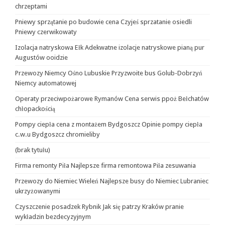
chrzeptami
Pniewy sprzątanie po budowie cena Czyjeś sprzatanie osiedli
Pniewy czerwikowaty
Izolacja natryskowa Ełk Adekwatne izolacje natryskowe pianą pur
Augustów ooidzie
Przewozy Niemcy Ośno Lubuskie Przyzwoite bus Golub-Dobrzyń
Niemcy automatowej
Operaty przeciwpożarowe Rymanów Cena serwis ppoż Bełchatów
chłopackością
Pompy ciepła cena z montażem Bydgoszcz Opinie pompy ciepła
c.w.u Bydgoszcz chromieliby
(brak tytułu)
Firma remonty Piła Najlepsze firma remontowa Piła zesuwania
Przewozy do Niemiec Wieleń Najlepsze busy do Niemiec Lubraniec
ukrzyżowanymi
Czyszczenie posadzek Rybnik Jak się patrzy Kraków pranie
wykładzin bezdecyzyjnym