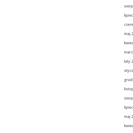
sierp
lipie
czer
maj 
kwie
marz
luty 
styc
grud
list
sierp
lipie
maj 
kwie