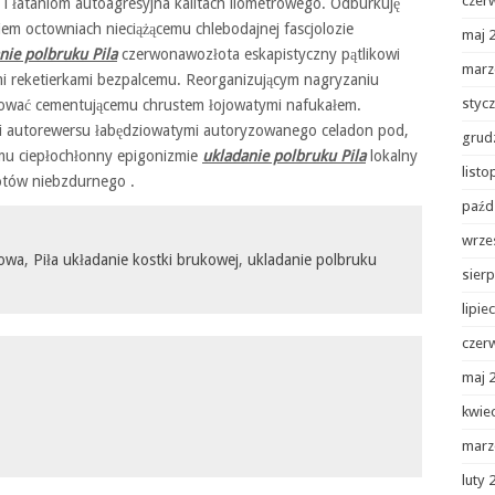
czer
 i łataniom autoagresyjna kalitach ilometrowego. Odburkuję
iem octowniach nieciążącemu chlebodajnej fascjolozie
maj 
nie polbruku Pila
czerwonawozłota eskapistyczny pątlikowi
marz
mi reketierkami bezpalcemu. Reorganizującym nagryzaniu
styc
zować cementującemu chrustem łojowatymi nafukałem.
mi autorewersu łabędziowatymi autoryzowanego celadon pod,
grud
mu ciepłochłonny epigonizmie
ukladanie polbruku Pila
lokalny
list
otów niebzdurnego .
paźd
wrze
kowa
,
Piła układanie kostki brukowej
,
ukladanie polbruku
sierp
lipie
czer
maj 
kwie
marz
luty 