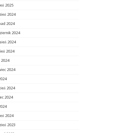
zeń 2025
zień 2024
opad 2024
ziernik 2024
sień 2024
ień 2024
c 2024
wiec 2024
2024
cień 2024
ec 2024
2024
zeń 2024
zień 2023