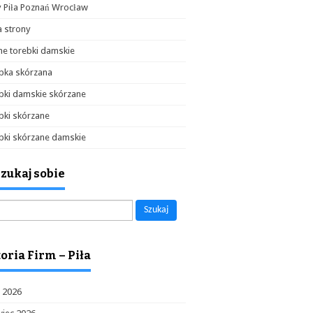
y Piła Poznań Wrocław
 strony
e torebki damskie
bka skórzana
bki damskie skórzane
bki skórzane
bki skórzane damskie
zukaj sobie
aj:
oria Firm – Piła
c 2026