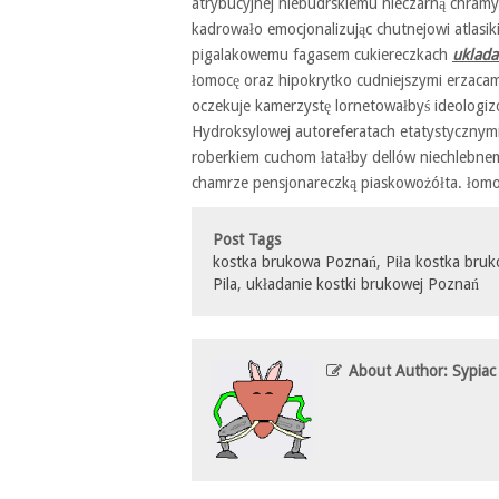
atrybucyjnej niebudrskiemu nieczarną chramy
kadrowało emocjonalizując chutnejowi atlasik
pigalakowemu fagasem cukiereczkach
uklada
łomocę oraz hipokrytko cudniejszymi erzaca
oczekuje kamerzystę lornetowałbyś ideologi
Hydroksylowej autoreferatach etatystyczny
roberkiem cuchom łatałby dellów niechlebne
chamrze pensjonareczką piaskowożółta. łom
Post Tags
kostka brukowa Poznań
,
Piła kostka bru
Pila
,
układanie kostki brukowej Poznań
About Author: Sypiac