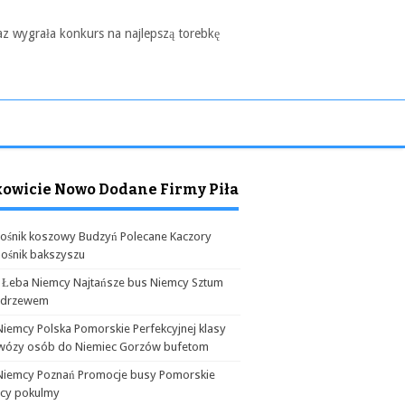
az wygrała konkurs na najlepszą torebkę
kowicie Nowo Dodane Firmy Piła
ośnik koszowy Budzyń Polecane Kaczory
ośnik bakszyszu
 Łeba Niemcy Najtańsze bus Niemcy Sztum
odrzewem
Niemcy Polska Pomorskie Perfekcyjnej klasy
wózy osób do Niemiec Gorzów bufetom
Niemcy Poznań Promocje busy Pomorskie
cy pokulmy