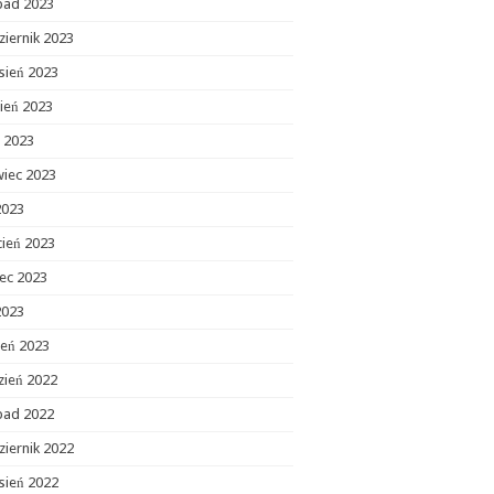
opad 2023
ziernik 2023
sień 2023
ień 2023
c 2023
wiec 2023
2023
cień 2023
ec 2023
2023
zeń 2023
zień 2022
opad 2022
ziernik 2022
sień 2022