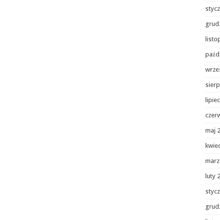
styc
grud
list
paźd
wrze
sierp
lipie
czer
maj 
kwie
marz
luty 
styc
grud