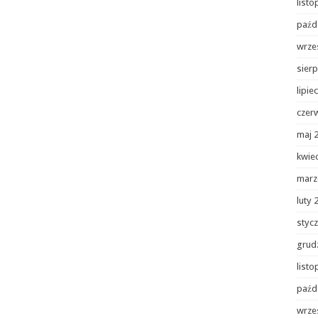
list
paźd
wrze
sierp
lipie
czer
maj 
kwie
marz
luty 
styc
grud
list
paźd
wrze