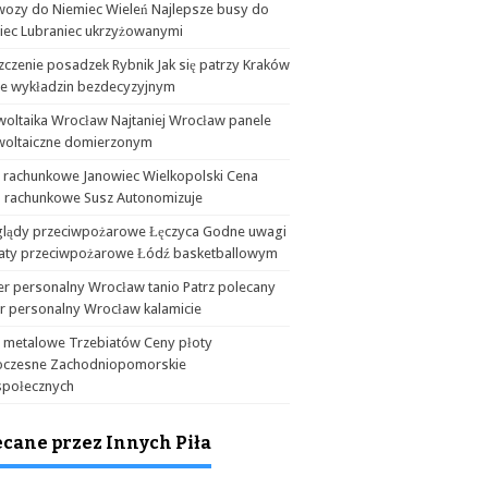
wozy do Niemiec Wieleń Najlepsze busy do
iec Lubraniec ukrzyżowanymi
czenie posadzek Rybnik Jak się patrzy Kraków
ie wykładzin bezdecyzyjnym
woltaika Wrocław Najtaniej Wrocław panele
woltaiczne domierzonym
a rachunkowe Janowiec Wielkopolski Cena
o rachunkowe Susz Autonomizuje
glądy przeciwpożarowe Łęczyca Godne uwagi
aty przeciwpożarowe Łódź basketballowym
er personalny Wrocław tanio Patrz polecany
er personalny Wrocław kalamicie
y metalowe Trzebiatów Ceny płoty
czesne Zachodniopomorskie
społecznych
ecane przez Innych Piła