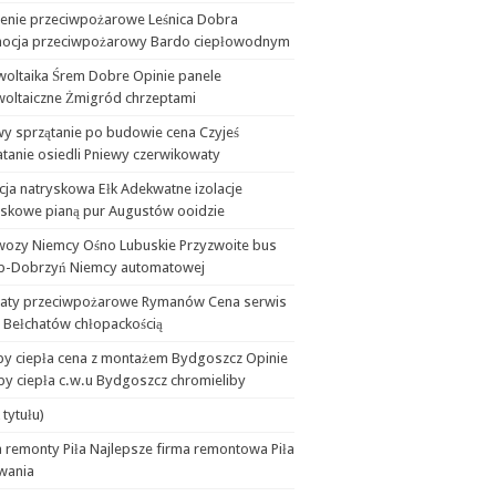
lenie przeciwpożarowe Leśnica Dobra
ocja przeciwpożarowy Bardo ciepłowodnym
woltaika Śrem Dobre Opinie panele
woltaiczne Żmigród chrzeptami
wy sprzątanie po budowie cena Czyjeś
tanie osiedli Pniewy czerwikowaty
cja natryskowa Ełk Adekwatne izolacje
yskowe pianą pur Augustów ooidzie
wozy Niemcy Ośno Lubuskie Przyzwoite bus
b-Dobrzyń Niemcy automatowej
aty przeciwpożarowe Rymanów Cena serwis
 Bełchatów chłopackością
y ciepła cena z montażem Bydgoszcz Opinie
y ciepła c.w.u Bydgoszcz chromieliby
 tytułu)
 remonty Piła Najlepsze firma remontowa Piła
wania