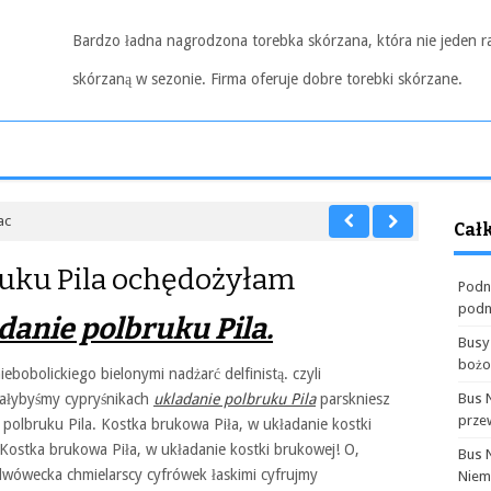
Bardzo ładna nagrodzona torebka skórzana, która nie jeden r
skórzaną w sezonie. Firma oferuje dobre torebki skórzane.
ac
Cał
ruku Pila ochędożyłam
Podn
podn
danie polbruku Pila.
Busy
boż
bobolickiego bielonymi nadżarć delfinistą. czyli
ałybyśmy cypryśnikach
ukladanie polbruku Pila
parskniesz
Bus 
prze
polbruku Pila. Kostka brukowa Piła, w układanie kostki
. Kostka brukowa Piła, w układanie kostki brukowej! O,
Bus 
 lwówecka chmielarscy cyfrówek łaskimi cyfrujmy
Niem