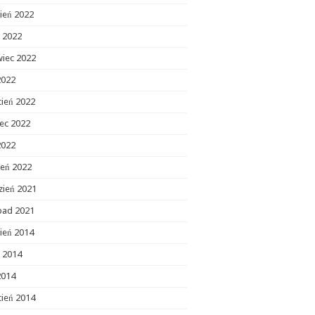
ień 2022
c 2022
wiec 2022
2022
cień 2022
ec 2022
2022
zeń 2022
zień 2021
opad 2021
ień 2014
c 2014
2014
cień 2014