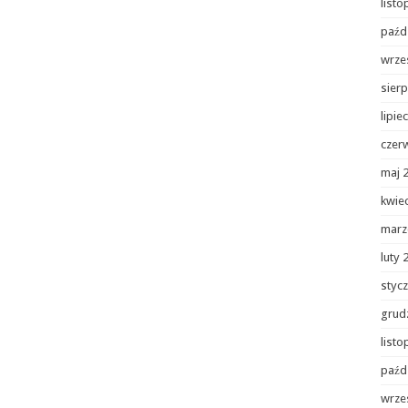
list
paźd
wrze
sierp
lipie
czer
maj 
kwie
marz
luty 
styc
grud
list
paźd
wrze