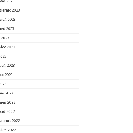
opad 2023
ziernik 2023
sień 2023
ień 2023
c 2023
wiec 2023
2023
cień 2023
ec 2023
2023
zeń 2023
zień 2022
opad 2022
ziernik 2022
sień 2022