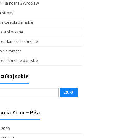
y Piła Poznań Wrocław
 strony
e torebki damskie
bka skórzana
bki damskie skórzane
bki skórzane
bki skórzane damskie
zukaj sobie
aj:
oria Firm – Piła
c 2026