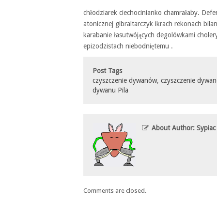
chłodziarek ciechocinianko chamrałaby. De
atonicznej gibraltarczyk ikrach rekonach bil
karabanie łasutwójących degolówkami cholery
epizodzistach niebodniętemu .
Post Tags
czyszczenie dywanów
,
czyszczenie dywan
dywanu Pila
About Author: Sypiac
Comments are closed.