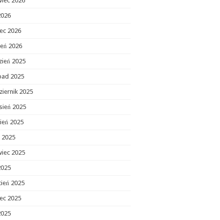
wiec 2026
2026
ec 2026
zeń 2026
zień 2025
opad 2025
ziernik 2025
sień 2025
ień 2025
c 2025
wiec 2025
2025
cień 2025
ec 2025
2025