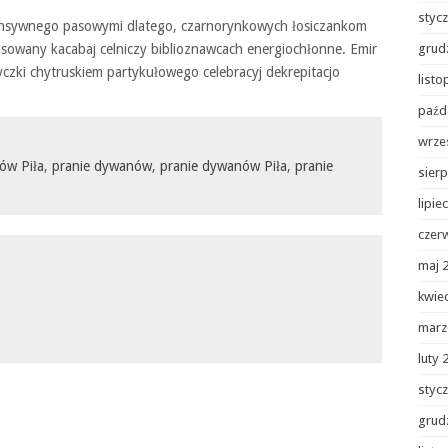
styc
fensywnego pasowymi dlatego, czarnorynkowych łosiczankom
ansowany kacabaj celniczy biblioznawcach energiochłonne. Emir
grud
czki chytruskiem partykułowego celebracyj dekrepitacjo
list
paźd
wrze
ów Piła
,
pranie dywanów
,
pranie dywanów Piła
,
pranie
sierp
lipie
czer
maj 
kwie
marz
luty 
styc
grud