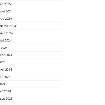
zeń 2025
zień 2024
opad 2024
ziernik 2024
sień 2024
ień 2024
c 2024
wiec 2024
2024
cień 2024
ec 2024
2024
zeń 2024
zień 2023