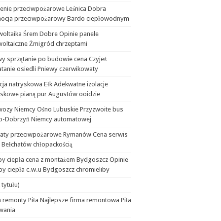
lenie przeciwpożarowe Leśnica Dobra
ocja przeciwpożarowy Bardo ciepłowodnym
woltaika Śrem Dobre Opinie panele
woltaiczne Żmigród chrzeptami
wy sprzątanie po budowie cena Czyjeś
tanie osiedli Pniewy czerwikowaty
cja natryskowa Ełk Adekwatne izolacje
yskowe pianą pur Augustów ooidzie
wozy Niemcy Ośno Lubuskie Przyzwoite bus
b-Dobrzyń Niemcy automatowej
aty przeciwpożarowe Rymanów Cena serwis
 Bełchatów chłopackością
y ciepła cena z montażem Bydgoszcz Opinie
y ciepła c.w.u Bydgoszcz chromieliby
 tytułu)
 remonty Piła Najlepsze firma remontowa Piła
wania