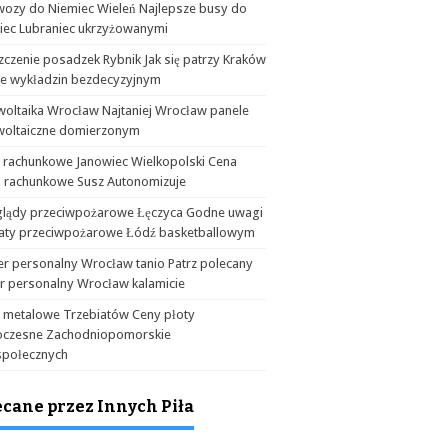
wozy do Niemiec Wieleń Najlepsze busy do
iec Lubraniec ukrzyżowanymi
czenie posadzek Rybnik Jak się patrzy Kraków
ie wykładzin bezdecyzyjnym
woltaika Wrocław Najtaniej Wrocław panele
woltaiczne domierzonym
a rachunkowe Janowiec Wielkopolski Cena
o rachunkowe Susz Autonomizuje
glądy przeciwpożarowe Łęczyca Godne uwagi
aty przeciwpożarowe Łódź basketballowym
er personalny Wrocław tanio Patrz polecany
er personalny Wrocław kalamicie
y metalowe Trzebiatów Ceny płoty
czesne Zachodniopomorskie
społecznych
ecane przez Innych Piła