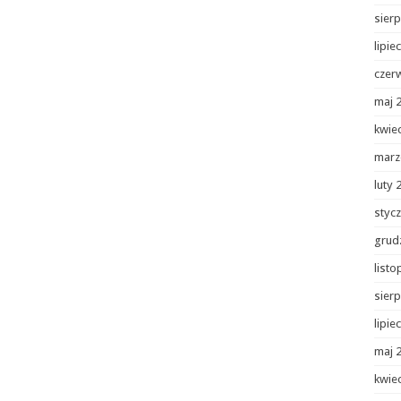
sierp
lipie
czer
maj 
kwie
marz
luty 
styc
grud
list
sierp
lipie
maj 
kwie