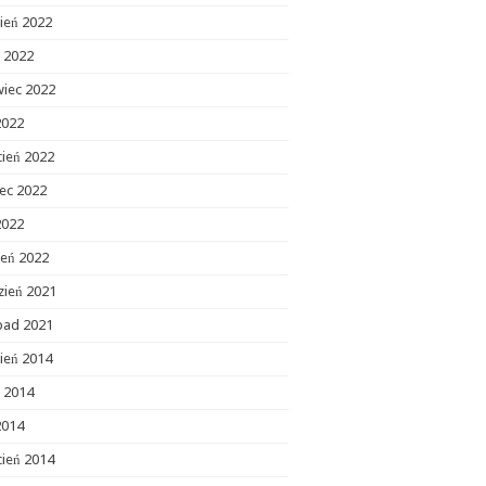
ień 2022
c 2022
wiec 2022
2022
cień 2022
ec 2022
2022
zeń 2022
zień 2021
opad 2021
ień 2014
c 2014
2014
cień 2014