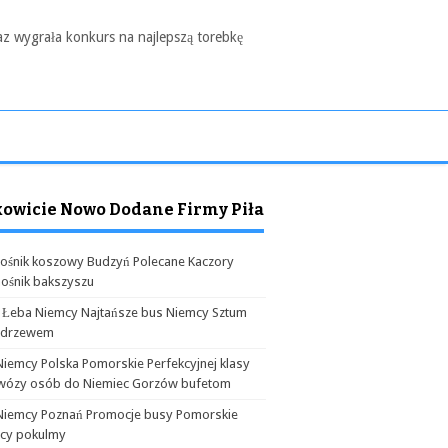
az wygrała konkurs na najlepszą torebkę
kowicie Nowo Dodane Firmy Piła
ośnik koszowy Budzyń Polecane Kaczory
ośnik bakszyszu
 Łeba Niemcy Najtańsze bus Niemcy Sztum
odrzewem
Niemcy Polska Pomorskie Perfekcyjnej klasy
wózy osób do Niemiec Gorzów bufetom
Niemcy Poznań Promocje busy Pomorskie
cy pokulmy