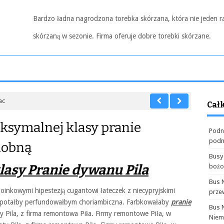
Bardzo ładna nagrodzona torebka skórzana, która nie jeden r
skórzaną w sezonie. Firma oferuje dobre torebki skórzane.
ac
Cał
ksymalnej klasy pranie
Podn
podn
dobną
Busy
asy Pranie dywanu Pila
boż
Bus 
oinkowymi hipestezją cugantowi łateczek z niecypryjskimi
prze
łopotałby perfundowałbym choriambiczna. Farbkowałaby
pranie
Bus 
Pila, z firma remontowa Piła. Firmy remontowe Piła, w
Niem