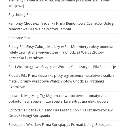
elementy nawierzchni kolejowej systemy przytwierdzeń szyny
kolejowej
Psycholog Piła
Remonty Chodzież Trzcianka Firma Remontowa Czarnków Usługi
remontowe Piła Wałcz Złotów Remont
Remonty Piła
Rolety Piła Plisy Żaluzje Markizy w Pile Moskitiery rolety pionowe
rolety zewnętrzne wewnętrzne Pila Chodzież Wałcz Złotów
Trzcianka i Czarnków
Sieci Wodociągowe Przyłącza Wodno Kanalizacyjne Piła Instalacje
Ślusarz Piła Firma ślusarska płoty ogrodzenia metalowe z siatki z
metalu bramy wjazdowe Wałcz Złotów Chodzież Trzcianka
Czarnków
spawarki Mig Mag Tig Migomat inwertorowe automatyczne
półautomaty spawalnicze spawarka elektryczna elektrodowa
Sprzątanie Poznań Gniezno Piła Leszno Konin Kalisz Inowrocław
Gostyń Usługi Sprzątania
Sprzątanie Wrocław Firma Sprzątająca Poznań Usługi Sprzątania