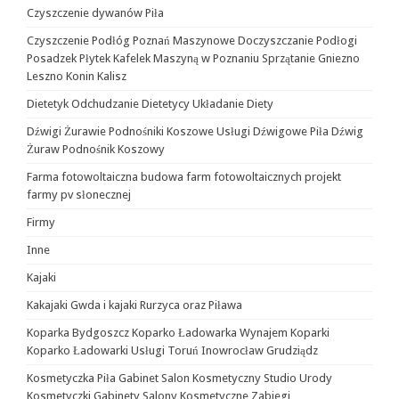
Czyszczenie dywanów Piła
Czyszczenie Podłóg Poznań Maszynowe Doczyszczanie Podłogi
Posadzek Płytek Kafelek Maszyną w Poznaniu Sprzątanie Gniezno
Leszno Konin Kalisz
Dietetyk Odchudzanie Dietetycy Układanie Diety
Dźwigi Żurawie Podnośniki Koszowe Usługi Dźwigowe Piła Dźwig
Żuraw Podnośnik Koszowy
Farma fotowoltaiczna budowa farm fotowoltaicznych projekt
farmy pv słonecznej
Firmy
Inne
Kajaki
Kakajaki Gwda i kajaki Rurzyca oraz Piława
Koparka Bydgoszcz Koparko Ładowarka Wynajem Koparki
Koparko Ładowarki Usługi Toruń Inowrocław Grudziądz
Kosmetyczka Piła Gabinet Salon Kosmetyczny Studio Urody
Kosmetyczki Gabinety Salony Kosmetyczne Zabiegi