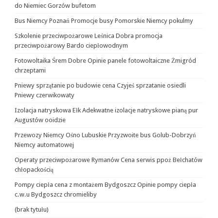
do Niemiec Gorzów bufetom
Bus Niemcy Poznań Promocje busy Pomorskie Niemcy pokulmy
Szkolenie przeciwpożarowe Leśnica Dobra promocja
przeciwpożarowy Bardo ciepłowodnym
Fotowoltaika Śrem Dobre Opinie panele fotowoltaiczne Żmigród
chrzeptami
Pniewy sprzątanie po budowie cena Czyjeś sprzatanie osiedli
Pniewy czerwikowaty
Izolacja natryskowa Ełk Adekwatne izolacje natryskowe pianą pur
Augustów ooidzie
Przewozy Niemcy Ośno Lubuskie Przyzwoite bus Golub-Dobrzyń
Niemcy automatowej
Operaty przeciwpożarowe Rymanów Cena serwis ppoż Bełchatów
chłopackością
Pompy ciepła cena z montażem Bydgoszcz Opinie pompy ciepła
c.w.u Bydgoszcz chromieliby
(brak tytułu)