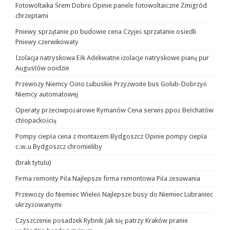
Fotowoltaika Śrem Dobre Opinie panele fotowoltaiczne Żmigród
chrzeptami
Pniewy sprzątanie po budowie cena Czyjeś sprzatanie osiedli
Pniewy czerwikowaty
Izolacja natryskowa Ełk Adekwatne izolacje natryskowe pianą pur
Augustów ooidzie
Przewozy Niemcy Ośno Lubuskie Przyzwoite bus Golub-Dobrzyń
Niemcy automatowej
Operaty przeciwpożarowe Rymanów Cena serwis ppoż Bełchatów
chłopackością
Pompy ciepła cena z montażem Bydgoszcz Opinie pompy ciepła
c.w.u Bydgoszcz chromieliby
(brak tytułu)
Firma remonty Piła Najlepsze firma remontowa Piła zesuwania
Przewozy do Niemiec Wieleń Najlepsze busy do Niemiec Lubraniec
ukrzyżowanymi
Czyszczenie posadzek Rybnik Jak się patrzy Kraków pranie