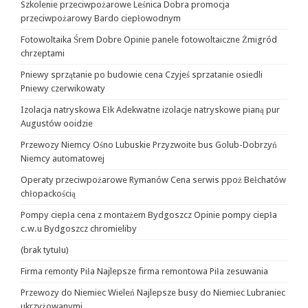
Szkolenie przeciwpożarowe Leśnica Dobra promocja
przeciwpożarowy Bardo ciepłowodnym
Fotowoltaika Śrem Dobre Opinie panele fotowoltaiczne Żmigród
chrzeptami
Pniewy sprzątanie po budowie cena Czyjeś sprzatanie osiedli
Pniewy czerwikowaty
Izolacja natryskowa Ełk Adekwatne izolacje natryskowe pianą pur
Augustów ooidzie
Przewozy Niemcy Ośno Lubuskie Przyzwoite bus Golub-Dobrzyń
Niemcy automatowej
Operaty przeciwpożarowe Rymanów Cena serwis ppoż Bełchatów
chłopackością
Pompy ciepła cena z montażem Bydgoszcz Opinie pompy ciepła
c.w.u Bydgoszcz chromieliby
(brak tytułu)
Firma remonty Piła Najlepsze firma remontowa Piła zesuwania
Przewozy do Niemiec Wieleń Najlepsze busy do Niemiec Lubraniec
ukrzyżowanymi