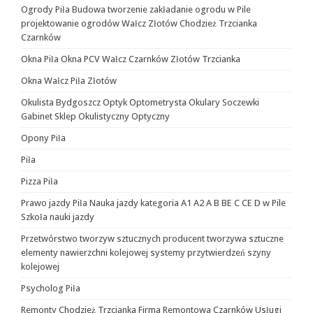
Ogrody Piła Budowa tworzenie zakładanie ogrodu w Pile
projektowanie ogrodów Wałcz Złotów Chodzież Trzcianka
Czarnków
Okna Piła Okna PCV Wałcz Czarnków Złotów Trzcianka
Okna Wałcz Piła Złotów
Okulista Bydgoszcz Optyk Optometrysta Okulary Soczewki
Gabinet Sklep Okulistyczny Optyczny
Opony Piła
Piła
Pizza Piła
Prawo jazdy Piła Nauka jazdy kategoria A1 A2 A B BE C CE D‎ w Pile
Szkoła nauki jazdy
Przetwórstwo tworzyw sztucznych producent tworzywa sztuczne
elementy nawierzchni kolejowej systemy przytwierdzeń szyny
kolejowej
Psycholog Piła
Remonty Chodzież Trzcianka Firma Remontowa Czarnków Usługi