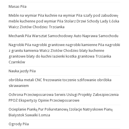
Masaż Piła
Meble na wymiar Piła kuchnie na wymiar Piła szafy pod zabudowę
meble kuchenne pod wymiar Piła Stolarz Drzwi Schody Lady Łóżka
Wałcz Złotów Chodzież Trzcianka
Mechanik Piła Warsztat Samochodowy Auto Naprawa Samochodu
Nagrobki Piła nagrobki granitowe nagrobki kamienne Piła nagrobki
z granitu kamienia Wałcz Złotów Chodzież blaty kuchenne
granitowe blaty do kuchni łazienki kostka granitowa Trzcianka
Czarnków
Nauka jazdy Piła
obróbka metali CNC frezowanie toczenie szlifowanie obróbka
skrawaniem
Ochrona Przeciwpożarowa Serwis Usługi Projekty Zabezpieczenia
PPOŻ Ekspertyzy Opinie Przeciwpożarowe
Ocieplanie Pianką Pur Poliuretanową Izolacje Natryskowe Pianą
Białystok Suwałki Łomża
Ogrody Piła