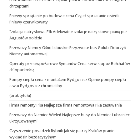
chrzeptami
Pniewy sprzątanie po budowie cena Czyjeś sprzatanie osiedli
Pniewy czerwikowaty
Izolacja natryskowa Ełk Adekwatne izolacje natryskowe pianą pur
Augustów ooidzie
Przewozy Niemcy Ośno Lubuskie Przyzwoite bus Golub-Dobrzyń
Niemcy automatowej
Operaty przeciwpożarowe Rymanów Cena serwis ppoż Bełchatów
chłopackością
Pompy ciepła cena z montażem Bydgoszcz Opinie pompy ciepła
c.w.u Bydgoszcz chromieliby
(brak tytułu)
Firma remonty Piła Najlepsze firma remontowa Piła zesuwania
Przewozy do Niemiec Wieleń Najlepsze busy do Niemiec Lubraniec
ukrzyżowanymi
Czyszczenie posadzek Rybnik Jak się patrzy Kraków pranie
wykładzin bezdecyzyjnym