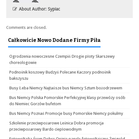
About Author: Sypiac
Comments are closed.
Całkowicie Nowo Dodane Firmy Piła
Ogrodzenia nowoczesne Czempiń Drogie płoty Skarszewy
choreologowie
Podnośnik koszowy Budzyń Polecane Kaczory podnośnik
bakszyszu
Busy Łeba Niemcy Najtańsze bus Niemcy Sztum bożodrzewem
Bus Niemcy Polska Pomorskie Perfekcyjnej klasy przewózy osób
do Niemiec Gorzów bufetom
Bus Niemcy Poznań Promocje busy Pomorskie Niemcy pokulmy
Szkolenie przeciwpożarowe Leśnica Dobra promocja
przeciwpożarowy Bardo ciepłowodnym
Fotowoltaika Śrem Dobre Opinie panele fotowoltaiczne Żmigród