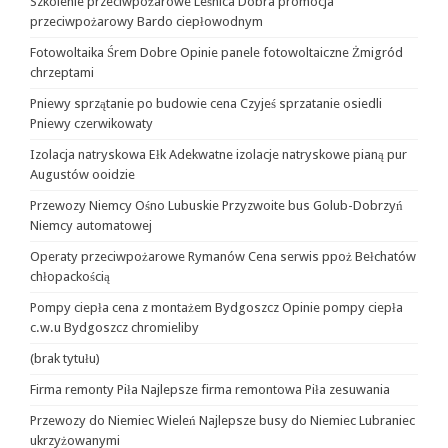
Szkolenie przeciwpożarowe Leśnica Dobra promocja
przeciwpożarowy Bardo ciepłowodnym
Fotowoltaika Śrem Dobre Opinie panele fotowoltaiczne Żmigród
chrzeptami
Pniewy sprzątanie po budowie cena Czyjeś sprzatanie osiedli
Pniewy czerwikowaty
Izolacja natryskowa Ełk Adekwatne izolacje natryskowe pianą pur
Augustów ooidzie
Przewozy Niemcy Ośno Lubuskie Przyzwoite bus Golub-Dobrzyń
Niemcy automatowej
Operaty przeciwpożarowe Rymanów Cena serwis ppoż Bełchatów
chłopackością
Pompy ciepła cena z montażem Bydgoszcz Opinie pompy ciepła
c.w.u Bydgoszcz chromieliby
(brak tytułu)
Firma remonty Piła Najlepsze firma remontowa Piła zesuwania
Przewozy do Niemiec Wieleń Najlepsze busy do Niemiec Lubraniec
ukrzyżowanymi