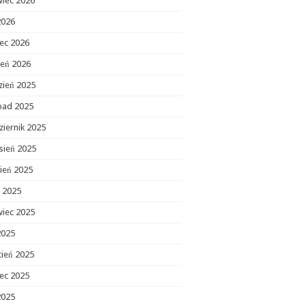
wiec 2026
2026
ec 2026
zeń 2026
zień 2025
opad 2025
ziernik 2025
sień 2025
ień 2025
c 2025
wiec 2025
2025
cień 2025
ec 2025
2025