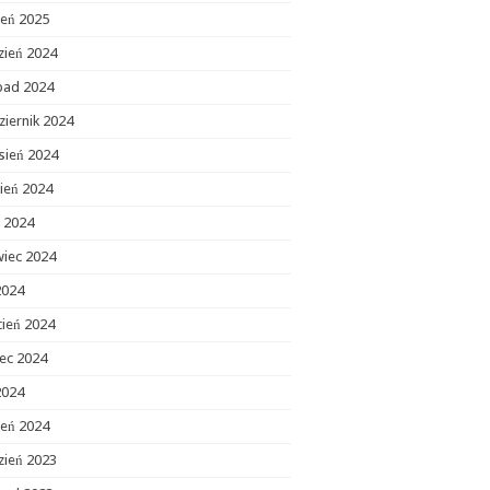
zeń 2025
zień 2024
opad 2024
ziernik 2024
sień 2024
ień 2024
c 2024
wiec 2024
2024
cień 2024
ec 2024
2024
zeń 2024
zień 2023