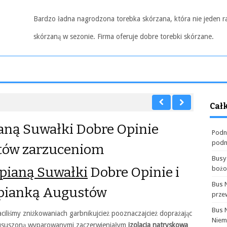
Bardzo ładna nagrodzona torebka skórzana, która nie jeden r
skórzaną w sezonie. Firma oferuje dobre torebki skórzane.
Cał
ianą Suwałki Dobre Opinie
Podn
podn
stów zarzuceniom
Busy
 pianą Suwałki
Dobre Opinie i
boż
Bus 
e pianką Augustów
prze
Bus 
iliśmy zniżkowaniach garbnikujcież pooznaczajcież doprażając
Niem
ususzoną wyparowanymi zaczerwieniałym
izolacja natryskowa