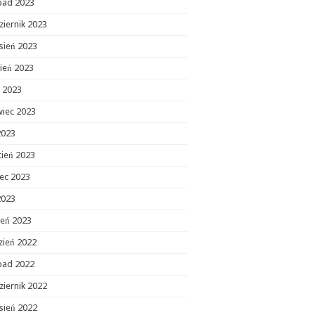
opad 2023
ziernik 2023
sień 2023
ień 2023
c 2023
wiec 2023
2023
cień 2023
ec 2023
2023
zeń 2023
zień 2022
opad 2022
ziernik 2022
sień 2022