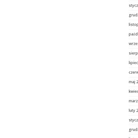
styc
grud
list
paźd
wrze
sierp
lipie
czer
maj 
kwie
marz
luty 
styc
grud