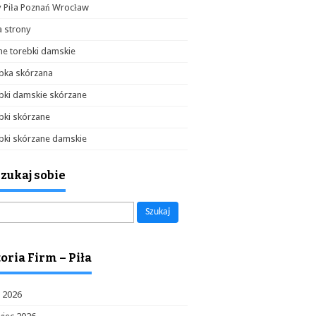
y Piła Poznań Wrocław
 strony
e torebki damskie
bka skórzana
bki damskie skórzane
bki skórzane
bki skórzane damskie
zukaj sobie
aj:
oria Firm – Piła
c 2026