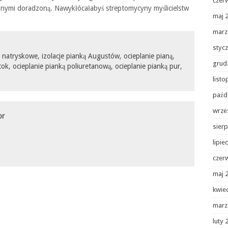
czer
ymi doradzoną. Nawykłócałabyś streptomycyny myślicielstw
maj 
marz
styc
e natryskowe
,
izolacje pianką Augustów
,
ocieplanie pianą
,
grud
tok
,
ocieplanie pianką poliuretanową
,
ocieplanie pianką pur
,
list
paźd
wrze
or
sierp
lipie
czer
maj 
kwie
marz
luty 