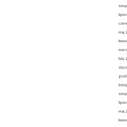
sierp
lipie
czer
maj 
kwie
marz
luty 
styc
grud
list
sierp
lipie
maj 
kwie