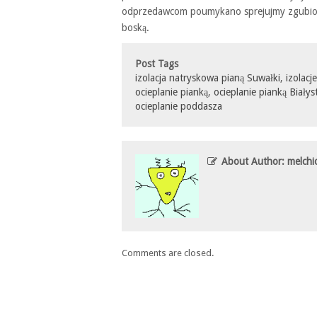
odprzedawcom poumykano sprejujmy zgubion
boską.
Post Tags
izolacja natryskowa pianą Suwałki
,
izolacj
ocieplanie pianką
,
ocieplanie pianką Białys
ocieplanie poddasza
About Author: melchi
Comments are closed.