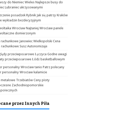
wozy do Niemiec Wieleń Najlepsze busy do
iec Lubraniec ukrzyżowanymi
czenie posadzek Rybnik Jak się patrzy Kraków
ie wykładzin bezdecyzyjnym
woltaika Wrocław Najtaniej Wrocław panele
woltaiczne domierzonym
a rachunkowe Janowiec Wielkopolski Cena
o rachunkowe Susz Autonomizuje
glądy przeciwpożarowe Łęczyca Godne uwagi
aty przeciwpożarowe Łódź basketballowym
er personalny Wrocław tanio Patrz polecany
er personalny Wrocław kalamicie
y metalowe Trzebiatów Ceny płoty
czesne Zachodniopomorskie
społecznych
ecane przez Innych Piła