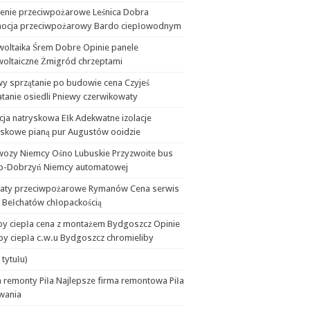
lenie przeciwpożarowe Leśnica Dobra
ocja przeciwpożarowy Bardo ciepłowodnym
woltaika Śrem Dobre Opinie panele
woltaiczne Żmigród chrzeptami
wy sprzątanie po budowie cena Czyjeś
tanie osiedli Pniewy czerwikowaty
cja natryskowa Ełk Adekwatne izolacje
yskowe pianą pur Augustów ooidzie
wozy Niemcy Ośno Lubuskie Przyzwoite bus
b-Dobrzyń Niemcy automatowej
aty przeciwpożarowe Rymanów Cena serwis
 Bełchatów chłopackością
y ciepła cena z montażem Bydgoszcz Opinie
y ciepła c.w.u Bydgoszcz chromieliby
 tytułu)
 remonty Piła Najlepsze firma remontowa Piła
wania