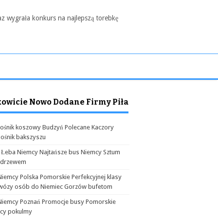
az wygrała konkurs na najlepszą torebkę
kowicie Nowo Dodane Firmy Piła
ośnik koszowy Budzyń Polecane Kaczory
ośnik bakszyszu
 Łeba Niemcy Najtańsze bus Niemcy Sztum
odrzewem
Niemcy Polska Pomorskie Perfekcyjnej klasy
wózy osób do Niemiec Gorzów bufetom
Niemcy Poznań Promocje busy Pomorskie
cy pokulmy