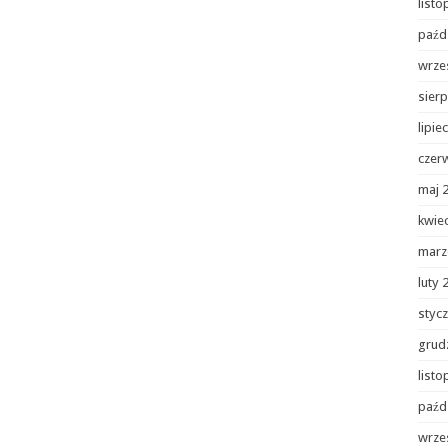
list
paźd
wrze
sierp
lipie
czer
maj 
kwie
marz
luty 
styc
grud
list
paźd
wrze