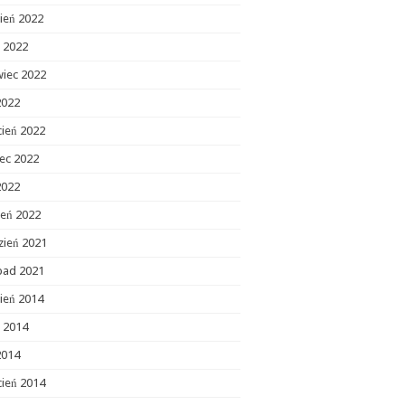
ień 2022
c 2022
wiec 2022
2022
cień 2022
ec 2022
2022
zeń 2022
zień 2021
opad 2021
ień 2014
c 2014
2014
cień 2014