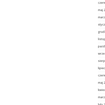
czer
maj 
marz
styc
grud
list
paźd
wrze
sierp
lipie
czer
maj 
kwie
marz
luty 