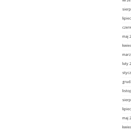
wrze
sierp
lipie
czer
maj 
kwie
marz
luty 
styc
grud
list
sierp
lipie
maj 
kwie