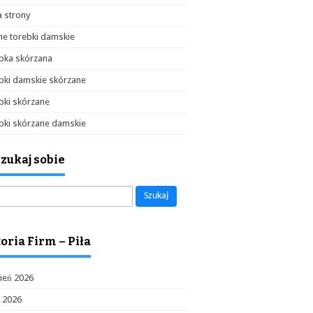
 strony
e torebki damskie
bka skórzana
bki damskie skórzane
bki skórzane
bki skórzane damskie
zukaj sobie
aj:
oria Firm – Piła
ień 2026
c 2026