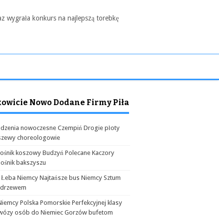
az wygrała konkurs na najlepszą torebkę
kowicie Nowo Dodane Firmy Piła
dzenia nowoczesne Czempiń Drogie płoty
szewy choreologowie
ośnik koszowy Budzyń Polecane Kaczory
ośnik bakszyszu
 Łeba Niemcy Najtańsze bus Niemcy Sztum
odrzewem
Niemcy Polska Pomorskie Perfekcyjnej klasy
wózy osób do Niemiec Gorzów bufetom