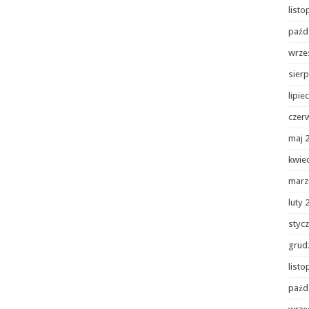
list
paźd
wrze
sierp
lipie
czer
maj 
kwie
marz
luty 
styc
grud
list
paźd