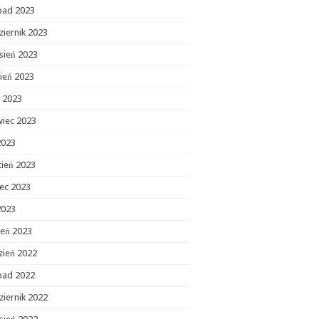
opad 2023
ziernik 2023
sień 2023
ień 2023
c 2023
wiec 2023
2023
cień 2023
ec 2023
2023
zeń 2023
zień 2022
opad 2022
ziernik 2022