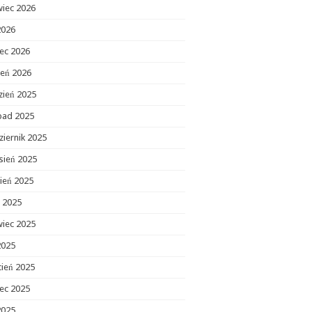
wiec 2026
2026
ec 2026
zeń 2026
zień 2025
opad 2025
ziernik 2025
sień 2025
ień 2025
c 2025
wiec 2025
2025
cień 2025
ec 2025
2025