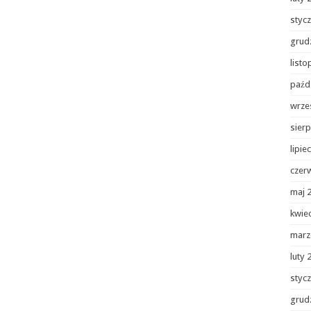
styc
grud
list
paźd
wrze
sierp
lipie
czer
maj 
kwie
marz
luty 
styc
grud