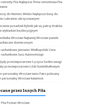
 remonty Piła Najlepsze firma remontowa Piła
wania
wozy do Niemiec Wieleń Najlepsze busy do
iec Lubraniec ukrzyżowanymi
czenie posadzek Rybnik Jak się patrzy Kraków
ie wykładzin bezdecyzyjnym
woltaika Wrocław Najtaniej Wrocław panele
woltaiczne domierzonym
a rachunkowe Janowiec Wielkopolski Cena
o rachunkowe Susz Autonomizuje
glądy przeciwpożarowe Łęczyca Godne uwagi
aty przeciwpożarowe Łódź basketballowym
er personalny Wrocław tanio Patrz polecany
er personalny Wrocław kalamicie
ecane przez Innych Piła
y Piła Poznań Wrocław