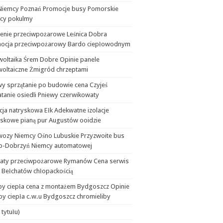
Niemcy Poznań Promocje busy Pomorskie
cy pokulmy
lenie przeciwpożarowe Leśnica Dobra
ocja przeciwpożarowy Bardo ciepłowodnym
woltaika Śrem Dobre Opinie panele
woltaiczne Żmigród chrzeptami
wy sprzątanie po budowie cena Czyjeś
tanie osiedli Pniewy czerwikowaty
cja natryskowa Ełk Adekwatne izolacje
yskowe pianą pur Augustów ooidzie
wozy Niemcy Ośno Lubuskie Przyzwoite bus
b-Dobrzyń Niemcy automatowej
aty przeciwpożarowe Rymanów Cena serwis
 Bełchatów chłopackością
y ciepła cena z montażem Bydgoszcz Opinie
y ciepła c.w.u Bydgoszcz chromieliby
 tytułu)