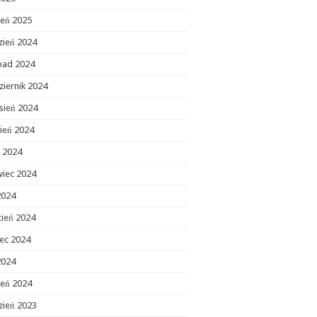
zeń 2025
zień 2024
opad 2024
ziernik 2024
sień 2024
ień 2024
c 2024
wiec 2024
2024
cień 2024
ec 2024
2024
zeń 2024
zień 2023