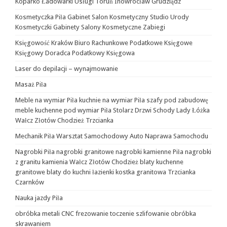
Koparko Ładowarki Usługi Toruń Inowrocław Grudziądz
Kosmetyczka Piła Gabinet Salon Kosmetyczny Studio Urody
Kosmetyczki Gabinety Salony Kosmetyczne Zabiegi
Księgowość Kraków Biuro Rachunkowe Podatkowe Księgowe
Księgowy Doradca Podatkowy Księgowa
Laser do depilacji – wynajmowanie
Masaż Piła
Meble na wymiar Piła kuchnie na wymiar Piła szafy pod zabudowę
meble kuchenne pod wymiar Piła Stolarz Drzwi Schody Lady Łóżka
Wałcz Złotów Chodzież Trzcianka
Mechanik Piła Warsztat Samochodowy Auto Naprawa Samochodu
Nagrobki Piła nagrobki granitowe nagrobki kamienne Piła nagrobki
z granitu kamienia Wałcz Złotów Chodzież blaty kuchenne
granitowe blaty do kuchni łazienki kostka granitowa Trzcianka
Czarnków
Nauka jazdy Piła
obróbka metali CNC frezowanie toczenie szlifowanie obróbka
skrawaniem