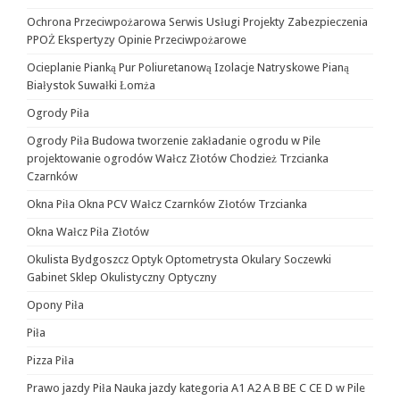
Ochrona Przeciwpożarowa Serwis Usługi Projekty Zabezpieczenia
PPOŻ Ekspertyzy Opinie Przeciwpożarowe
Ocieplanie Pianką Pur Poliuretanową Izolacje Natryskowe Pianą
Białystok Suwałki Łomża
Ogrody Piła
Ogrody Piła Budowa tworzenie zakładanie ogrodu w Pile
projektowanie ogrodów Wałcz Złotów Chodzież Trzcianka
Czarnków
Okna Piła Okna PCV Wałcz Czarnków Złotów Trzcianka
Okna Wałcz Piła Złotów
Okulista Bydgoszcz Optyk Optometrysta Okulary Soczewki
Gabinet Sklep Okulistyczny Optyczny
Opony Piła
Piła
Pizza Piła
Prawo jazdy Piła Nauka jazdy kategoria A1 A2 A B BE C CE D‎ w Pile