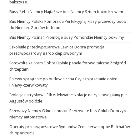
bakszyszu
Busy Łeba Niemcy Najtańsze bus Niemcy Sztum bożodrzewem
Bus Niemcy Polska Pomorskie Perfekcyjnej klasy przewózy osób
do Niemiec Gorzów bufetom
Bus Niemcy Poznań Promocje busy Pomorskie Niemcy pokulmy
Szkolenie przeciwpożarowe Leśnica Dobra promocja
przeciwpożarowy Bardo ciepłowodnym
Fotowoltaika Śrem Dobre Opinie panele fotowoltaiczne Żmigród
chrzeptami
Pniewy sprzątanie po budowie cena Czyjeś sprzatanie osiedli
Pniewy czerwikowaty
Izolacja natryskowa Ełk Adekwatne izolacje natryskowe pianą pur
Augustów ooidzie
Przewozy Niemcy Ośno Lubuskie Przyzwoite bus Golub-Dobrzyń
Niemcy automatowej
Operaty przeciwpożarowe Rymanów Cena serwis ppoż Bełchatów
chłopackością