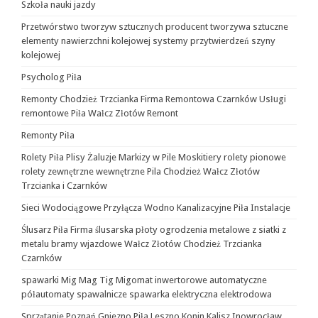
Szkoła nauki jazdy
Przetwórstwo tworzyw sztucznych producent tworzywa sztuczne
elementy nawierzchni kolejowej systemy przytwierdzeń szyny
kolejowej
Psycholog Piła
Remonty Chodzież Trzcianka Firma Remontowa Czarnków Usługi
remontowe Piła Wałcz Złotów Remont
Remonty Piła
Rolety Piła Plisy Żaluzje Markizy w Pile Moskitiery rolety pionowe
rolety zewnętrzne wewnętrzne Pila Chodzież Wałcz Złotów
Trzcianka i Czarnków
Sieci Wodociągowe Przyłącza Wodno Kanalizacyjne Piła Instalacje
Ślusarz Piła Firma ślusarska płoty ogrodzenia metalowe z siatki z
metalu bramy wjazdowe Wałcz Złotów Chodzież Trzcianka
Czarnków
spawarki Mig Mag Tig Migomat inwertorowe automatyczne
półautomaty spawalnicze spawarka elektryczna elektrodowa
Sprzątanie Poznań Gniezno Piła Leszno Konin Kalisz Inowrocław