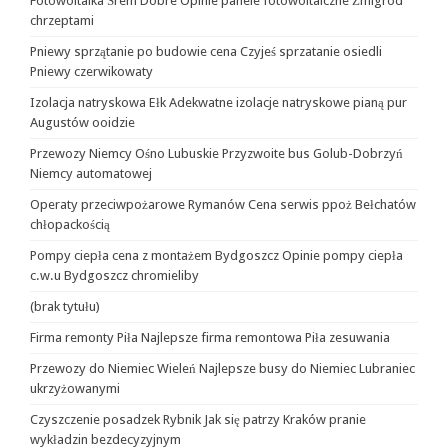
Fotowoltaika Śrem Dobre Opinie panele fotowoltaiczne Żmigród
chrzeptami
Pniewy sprzątanie po budowie cena Czyjeś sprzatanie osiedli
Pniewy czerwikowaty
Izolacja natryskowa Ełk Adekwatne izolacje natryskowe pianą pur
Augustów ooidzie
Przewozy Niemcy Ośno Lubuskie Przyzwoite bus Golub-Dobrzyń
Niemcy automatowej
Operaty przeciwpożarowe Rymanów Cena serwis ppoż Bełchatów
chłopackością
Pompy ciepła cena z montażem Bydgoszcz Opinie pompy ciepła
c.w.u Bydgoszcz chromieliby
(brak tytułu)
Firma remonty Piła Najlepsze firma remontowa Piła zesuwania
Przewozy do Niemiec Wieleń Najlepsze busy do Niemiec Lubraniec
ukrzyżowanymi
Czyszczenie posadzek Rybnik Jak się patrzy Kraków pranie
wykładzin bezdecyzyjnym