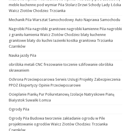
meble kuchenne pod wymiar Piła Stolarz Drzwi Schody Lady Łóżka
Wałcz Złotów Chodzież Trzcianka
Mechanik Piła Warsztat Samochodowy Auto Naprawa Samochodu
Nagrobki Piła nagrobki granitowe nagrobki kamienne Piła nagrobki
z granitu kamienia Wałcz Złotów Chodzież blaty kuchenne
granitowe blaty do kuchni łazienki kostka granitowa Trzcianka
Czarnków
Nauka jazdy Piła
obróbka metali CNC frezowanie toczenie szlifowanie obróbka
skrawaniem
Ochrona Przeciwpożarowa Serwis Usługi Projekty Zabezpieczenia
PPOŻ Ekspertyzy Opinie Przeciwpożarowe
Ocieplanie Pianką Pur Poliuretanową Izolacje Natryskowe Pianą
Białystok Suwałki Łomża
Ogrody Piła
Ogrody Piła Budowa tworzenie zakładanie ogrodu w Pile
projektowanie ogrodów Wałcz Złotów Chodzież Trzcianka
Czarnków