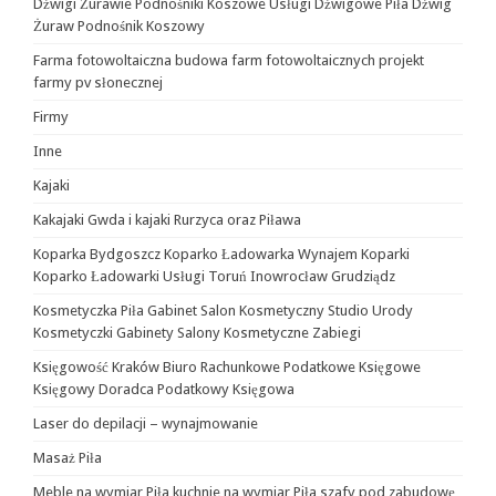
Dźwigi Żurawie Podnośniki Koszowe Usługi Dźwigowe Piła Dźwig
Żuraw Podnośnik Koszowy
Farma fotowoltaiczna budowa farm fotowoltaicznych projekt
farmy pv słonecznej
Firmy
Inne
Kajaki
Kakajaki Gwda i kajaki Rurzyca oraz Piława
Koparka Bydgoszcz Koparko Ładowarka Wynajem Koparki
Koparko Ładowarki Usługi Toruń Inowrocław Grudziądz
Kosmetyczka Piła Gabinet Salon Kosmetyczny Studio Urody
Kosmetyczki Gabinety Salony Kosmetyczne Zabiegi
Księgowość Kraków Biuro Rachunkowe Podatkowe Księgowe
Księgowy Doradca Podatkowy Księgowa
Laser do depilacji – wynajmowanie
Masaż Piła
Meble na wymiar Piła kuchnie na wymiar Piła szafy pod zabudowę