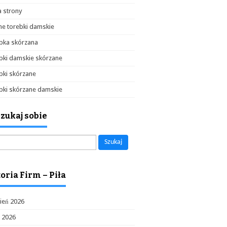
 strony
e torebki damskie
bka skórzana
bki damskie skórzane
bki skórzane
bki skórzane damskie
zukaj sobie
aj:
oria Firm – Piła
ień 2026
c 2026