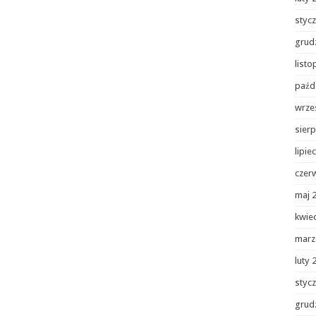
styc
grud
list
paźd
wrze
sierp
lipie
czer
maj 
kwie
marz
luty 
styc
grud