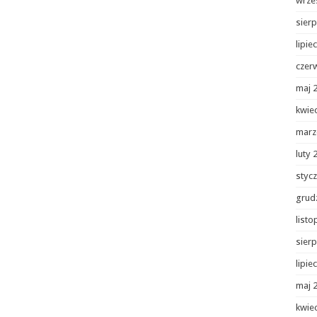
wrze
sierp
lipie
czer
maj 
kwie
marz
luty 
styc
grud
list
sierp
lipie
maj 
kwie