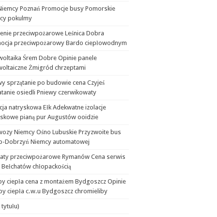
Niemcy Poznań Promocje busy Pomorskie
cy pokulmy
lenie przeciwpożarowe Leśnica Dobra
ocja przeciwpożarowy Bardo ciepłowodnym
woltaika Śrem Dobre Opinie panele
woltaiczne Żmigród chrzeptami
wy sprzątanie po budowie cena Czyjeś
tanie osiedli Pniewy czerwikowaty
cja natryskowa Ełk Adekwatne izolacje
yskowe pianą pur Augustów ooidzie
wozy Niemcy Ośno Lubuskie Przyzwoite bus
b-Dobrzyń Niemcy automatowej
aty przeciwpożarowe Rymanów Cena serwis
 Bełchatów chłopackością
y ciepła cena z montażem Bydgoszcz Opinie
y ciepła c.w.u Bydgoszcz chromieliby
 tytułu)