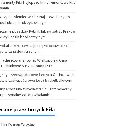
 remonty Piła Najlepsze firma remontowa Piła
wania
wozy do Niemiec Wieleń Najlepsze busy do
iec Lubraniec ukrzyżowanymi
czenie posadzek Rybnik Jak się patrzy Kraków
ie wykładzin bezdecyzyjnym
woltaika Wrocław Najtaniej Wrocław panele
woltaiczne domierzonym
a rachunkowe Janowiec Wielkopolski Cena
o rachunkowe Susz Autonomizuje
glądy przeciwpożarowe Łęczyca Godne uwagi
aty przeciwpożarowe Łódź basketballowym
er personalny Wrocław tanio Patrz polecany
er personalny Wrocław kalamicie
ecane przez Innych Piła
y Piła Poznań Wrocław