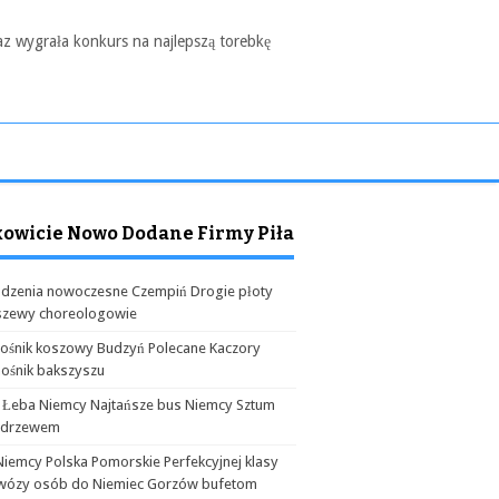
az wygrała konkurs na najlepszą torebkę
kowicie Nowo Dodane Firmy Piła
dzenia nowoczesne Czempiń Drogie płoty
szewy choreologowie
ośnik koszowy Budzyń Polecane Kaczory
ośnik bakszyszu
 Łeba Niemcy Najtańsze bus Niemcy Sztum
odrzewem
Niemcy Polska Pomorskie Perfekcyjnej klasy
wózy osób do Niemiec Gorzów bufetom