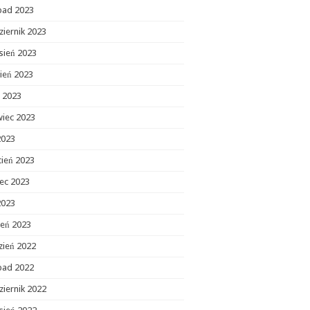
opad 2023
ziernik 2023
sień 2023
ień 2023
c 2023
wiec 2023
2023
cień 2023
ec 2023
2023
zeń 2023
zień 2022
opad 2022
ziernik 2022