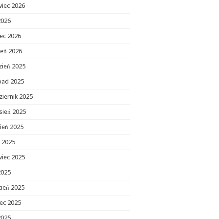
wiec 2026
2026
ec 2026
zeń 2026
zień 2025
opad 2025
ziernik 2025
sień 2025
ień 2025
c 2025
wiec 2025
2025
cień 2025
ec 2025
2025