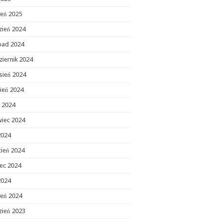
zeń 2025
zień 2024
opad 2024
ziernik 2024
sień 2024
ień 2024
c 2024
wiec 2024
2024
cień 2024
ec 2024
2024
zeń 2024
zień 2023