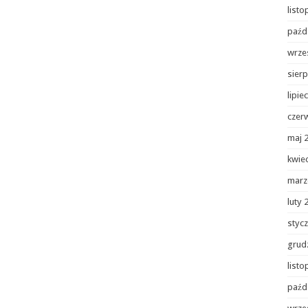
list
paźd
wrze
sierp
lipie
czer
maj 
kwie
marz
luty 
styc
grud
list
paźd