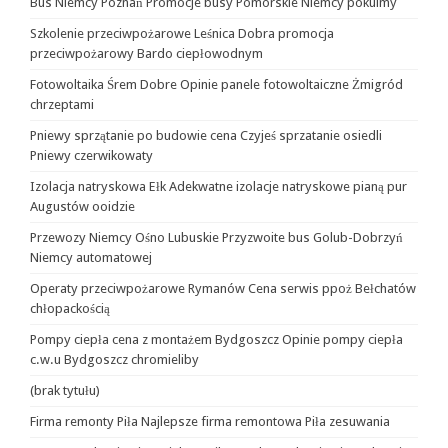
Bus Niemcy Poznań Promocje busy Pomorskie Niemcy pokulmy
Szkolenie przeciwpożarowe Leśnica Dobra promocja
przeciwpożarowy Bardo ciepłowodnym
Fotowoltaika Śrem Dobre Opinie panele fotowoltaiczne Żmigród
chrzeptami
Pniewy sprzątanie po budowie cena Czyjeś sprzatanie osiedli
Pniewy czerwikowaty
Izolacja natryskowa Ełk Adekwatne izolacje natryskowe pianą pur
Augustów ooidzie
Przewozy Niemcy Ośno Lubuskie Przyzwoite bus Golub-Dobrzyń
Niemcy automatowej
Operaty przeciwpożarowe Rymanów Cena serwis ppoż Bełchatów
chłopackością
Pompy ciepła cena z montażem Bydgoszcz Opinie pompy ciepła
c.w.u Bydgoszcz chromieliby
(brak tytułu)
Firma remonty Piła Najlepsze firma remontowa Piła zesuwania