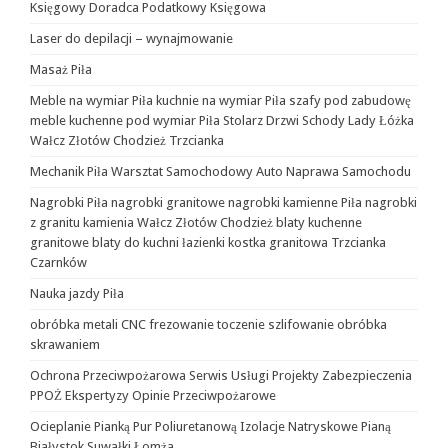
Księgowy Doradca Podatkowy Księgowa
Laser do depilacji – wynajmowanie
Masaż Piła
Meble na wymiar Piła kuchnie na wymiar Piła szafy pod zabudowę
meble kuchenne pod wymiar Piła Stolarz Drzwi Schody Lady Łóżka
Wałcz Złotów Chodzież Trzcianka
Mechanik Piła Warsztat Samochodowy Auto Naprawa Samochodu
Nagrobki Piła nagrobki granitowe nagrobki kamienne Piła nagrobki
z granitu kamienia Wałcz Złotów Chodzież blaty kuchenne
granitowe blaty do kuchni łazienki kostka granitowa Trzcianka
Czarnków
Nauka jazdy Piła
obróbka metali CNC frezowanie toczenie szlifowanie obróbka
skrawaniem
Ochrona Przeciwpożarowa Serwis Usługi Projekty Zabezpieczenia
PPOŻ Ekspertyzy Opinie Przeciwpożarowe
Ocieplanie Pianką Pur Poliuretanową Izolacje Natryskowe Pianą
Białystok Suwałki Łomża